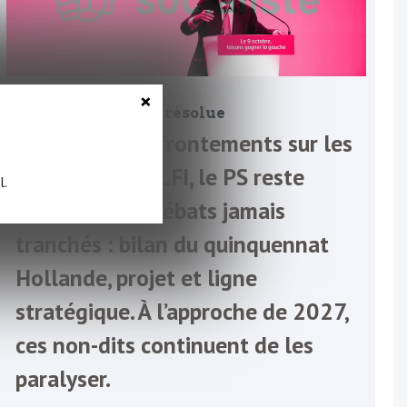
×
PS : la crise jamais résolue
Derrière les affrontements sur les
alliances avec LFI, le PS reste
l.
prisonnier de débats jamais
tranchés : bilan du quinquennat
Hollande, projet et ligne
stratégique. À l’approche de 2027,
ces non-dits continuent de les
paralyser.