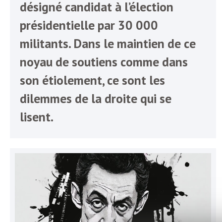
b
désigné candidat à l’élection
L
présidentielle par 30 000
e
r
militants. Dans le maintien de ce
t
noyau de soutiens comme dans
i
t
son étiolement, ce sont les
r
e
dilemmes de la droite qui se
e
lisent.
d
f
e
R
F
e
g
r
a