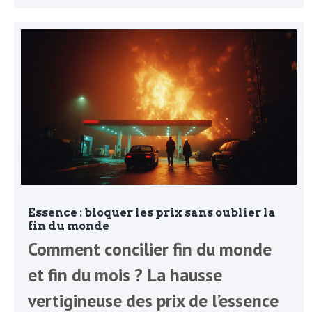
L
e
t
t
r
e
Essence : bloquer les prix sans oublier la
fin du monde
Comment concilier fin du monde
d
et fin du mois ? La hausse
vertigineuse des prix de l’essence