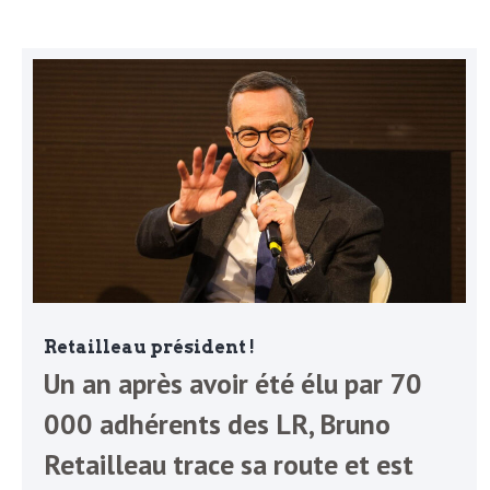
N
a
e
l
w
s
e
l
e
L
t
t
e
e
Retailleau président !
r
D
Un an après avoir été élu par 70
:
000 adhérents des LR, Bruno
e
L
Retailleau trace sa route et est
a