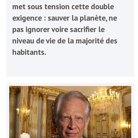
e
met sous tension cette double
R
exigence : sauver la planète, ne
pas ignorer voire sacrifier le
e
niveau de vie de la majorité des
g
habitants.
a
r
d
s