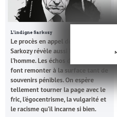
o
r
d
m
s
L’indigne Sarkozy
U
Le procès en appel de Nicolas
S
Sarkozy révèle aussi l’indignité de
M
l’homme. Les échos du tribunal
A
font remonter à la surface tant de
souvenirs pénibles. On espère
L
tellement tourner la page avec le
fric, l’égocentrisme, la vulgarité et
a
le racisme qu’il incarne si bien.