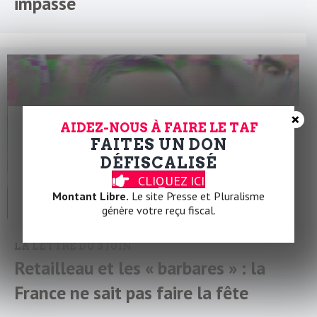
impasse
×
AIDEZ-NOUS À FAIRE LE TAF
FAITES UN DON
DÉFISCALISÉ
CLIQUEZ ICI
Montant Libre.
Le site Presse et Pluralisme
génère votre reçu fiscal.
LA LETTRE DU 3 JUIN
Retailleau et les « barbares » : la
France ne sait pas faire la fête