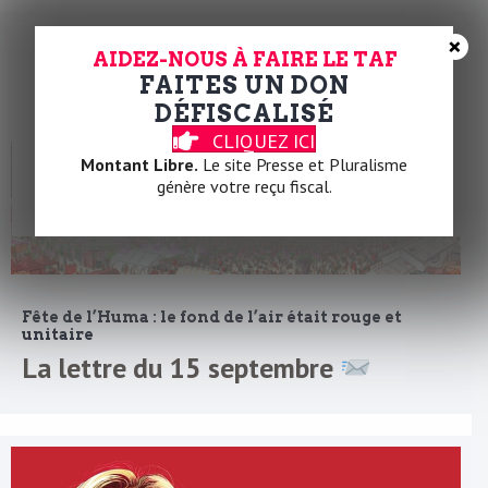
×
AIDEZ-NOUS À FAIRE LE TAF
FAITES UN DON
DÉFISCALISÉ
CLIQUEZ ICI
Montant Libre.
Le site Presse et Pluralisme
génère votre reçu fiscal.
Fête de l’Huma : le fond de l’air était rouge et
unitaire
La lettre du 15 septembre