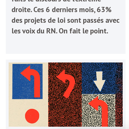
b
L
droite. Ces 6 derniers mois, 63%
e
des projets de loi sont passés avec
r
t
les voix du RN. On fait le point.
i
t
r
e
e
d
f
e
R
F
e
g
r
a