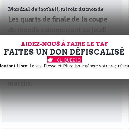
Mondial de football, miroir du monde
Les quarts de finale de la coupe
du monde commencent ce jeudi
soir avec le match France-Maroc.
AIDEZ-NOUS À FAIRE LE TAF
L’importance du Mondial ne cesse
FAITES UN DON DÉFISCALISÉ
de croître, pas seulement pour la
CLIQUEZ ICI
ontant Libre.
Le site Presse et Pluralisme génère votre reçu fisca
qualité footballistique des
matchs.