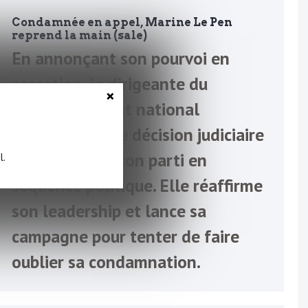
Condamnée en appel, Marine Le Pen
reprend la main (sale)
En annonçant son pourvoi en
cassation, la dirigeante du
×
Rassemblement national
transforme une décision judiciaire
contre elle et son parti en
l.
séquence politique. Elle réaffirme
son leadership et lance sa
campagne pour tenter de faire
oublier sa condamnation.