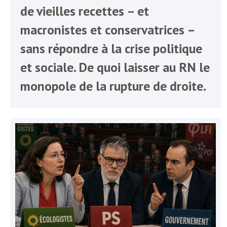
e
de vieilles recettes – et
R
macronistes et conservatrices –
sans répondre à la crise politique
e
et sociale. De quoi laisser au RN le
g
monopole de la rupture de droite.
a
r
d
s