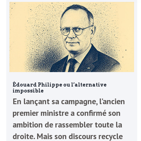
L
e
t
t
r
Édouard Philippe ou l’alternative
impossible
e
En lançant sa campagne, l’ancien
premier ministre a confirmé son
d
ambition de rassembler toute la
droite. Mais son discours recycle