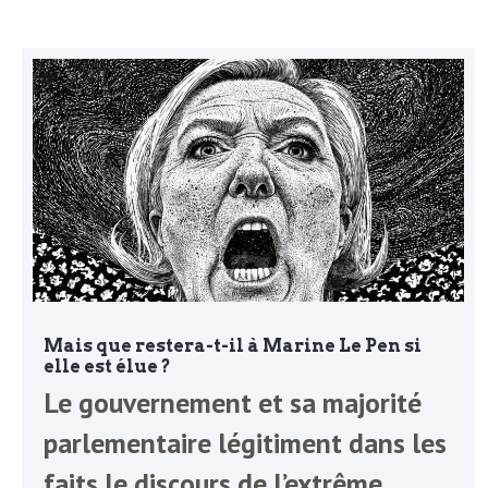
N
a
e
l
w
s
e
l
e
L
t
t
e
e
Mais que restera-t-il à Marine Le Pen si
r
D
elle est élue ?
Le gouvernement et sa majorité
:
e
parlementaire légitiment dans les
L
faits le discours de l’extrême
a