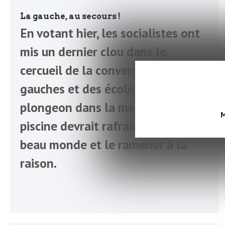
o
r
La gauche, au secours !
d
En votant hier, les socialistes ont
m
s
mis un dernier clou dans le
U
cercueil de la convergence des
gauches et des écologistes. Un
S
plongeon dans la mer ou la
M
piscine devrait rafraîchir tout ce
A
beau monde et le ramener à la
raison.
L
a