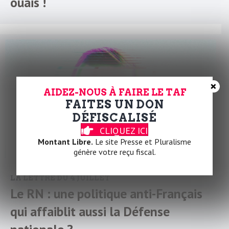
ouais !
×
AIDEZ-NOUS À FAIRE LE TAF
FAITES UN DON
DÉFISCALISÉ
CLIQUEZ ICI
Montant Libre.
Le site Presse et Pluralisme
génère votre reçu fiscal.
LA LETTRE DU 4 JUILLET
Le RN : une politique anti-Français
qui affaiblit aussi la Défense