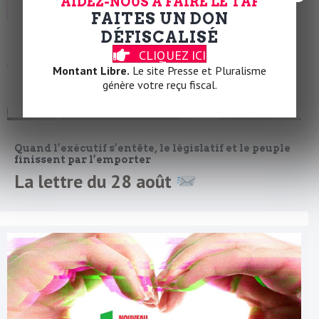
AIDEZ-NOUS À FAIRE LE TAF
FAITES UN DON
DÉFISCALISÉ
CLIQUEZ ICI
Montant Libre.
Le site Presse et Pluralisme
génère votre reçu fiscal.
Quand l’exécutif s’entête, le législatif et le peuple
finissent par l’emporter
La lettre du 28 août