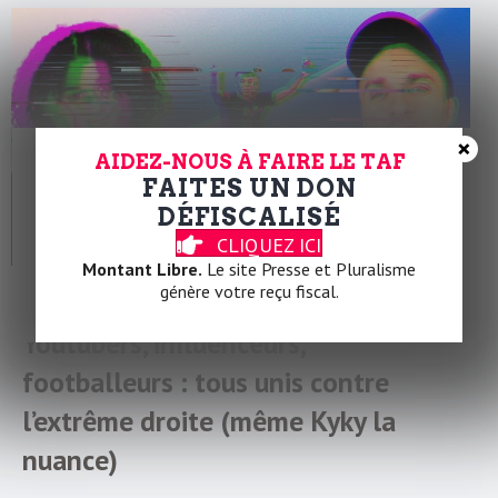
×
AIDEZ-NOUS À FAIRE LE TAF
FAITES UN DON
DÉFISCALISÉ
CLIQUEZ ICI
Montant Libre.
Le site Presse et Pluralisme
génère votre reçu fiscal.
LA LETTRE DU 18 JUIN
Youtubers, influenceurs,
footballeurs : tous unis contre
l’extrême droite (même Kyky la
nuance)