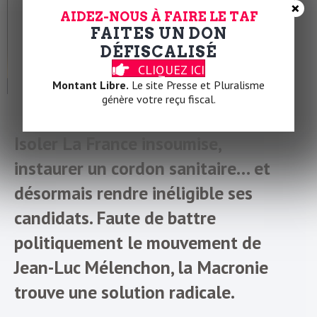
×
AIDEZ-NOUS À FAIRE LE TAF
FAITES UN DON
DÉFISCALISÉ
CLIQUEZ ICI
Montant Libre.
Le site Presse et Pluralisme
génère votre reçu fiscal.
La Macronie a trouvé la parade : interdire LFI
Isoler La France insoumise,
instaurer un cordon sanitaire… et
désormais rendre inéligible ses
candidats. Faute de battre
politiquement le mouvement de
Jean-Luc Mélenchon, la Macronie
trouve une solution radicale.