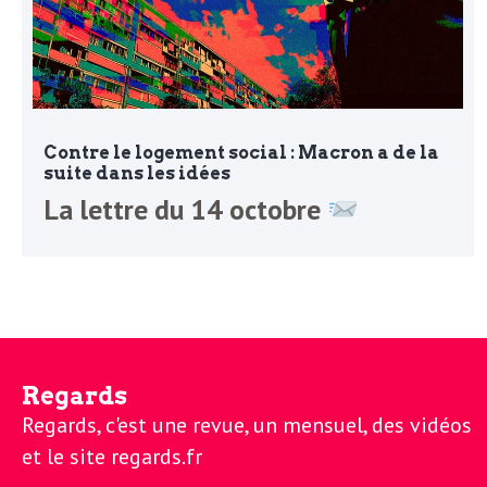
L
e
t
Contre le logement social : Macron a de la
suite dans les idées
t
La lettre du 14 octobre
r
e
Regards
d
Regards, c'est une revue, un mensuel, des vidéos
et le site regards.fr