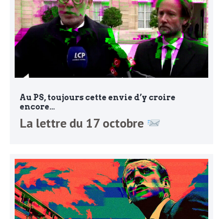
o
r
d
m
s
U
S
Au PS, toujours cette envie d’y croire
encore…
La lettre du 17 octobre
A
L
a