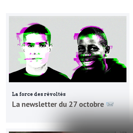
N
a
e
l
w
s
e
l
e
L
t
t
e
e
La force des révoltés
r
D
La newsletter du 27 octobre
:
e
L
a