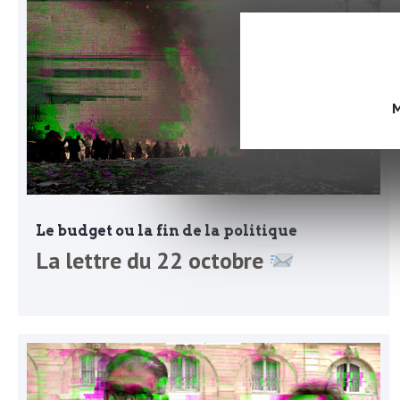
b
L
e
r
t
M
i
t
r
e
e
d
f
Le budget ou la fin de la politique
e
La lettre du 22 octobre
R
F
e
g
r
a