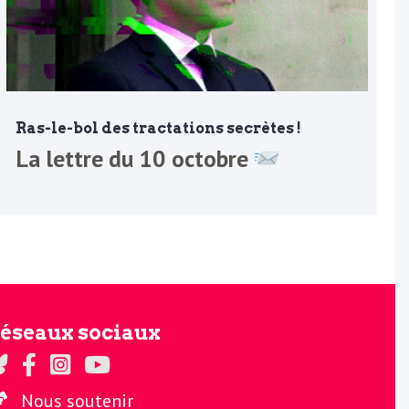
Ras-le-bol des tractations secrètes !
La lettre du 10 octobre
éseaux sociaux
gards sur Twitter
Regards sur Facebook
Regards sur Instagram
La chaine Regards sur Youtube
Nous soutenir