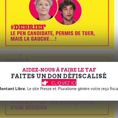
AIDEZ-NOUS À FAIRE LE TAF
FAITES UN DON DÉFISCALISÉ
CLIQUEZ ICI
ontant Libre.
Le site Presse et Pluralisme génère votre reçu fisca