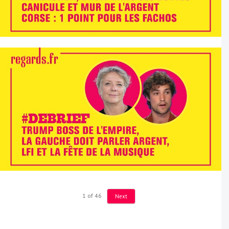
1
of
46
Next