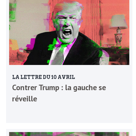
o
r
d
m
s
U
S
A
LA LETTRE DU 10 AVRIL
Contrer Trump : la gauche se
réveille
L
a