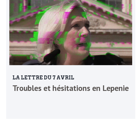
L
e
t
t
r
LA LETTRE DU 7 AVRIL
Troubles et hésitations en Lepenie
e
d