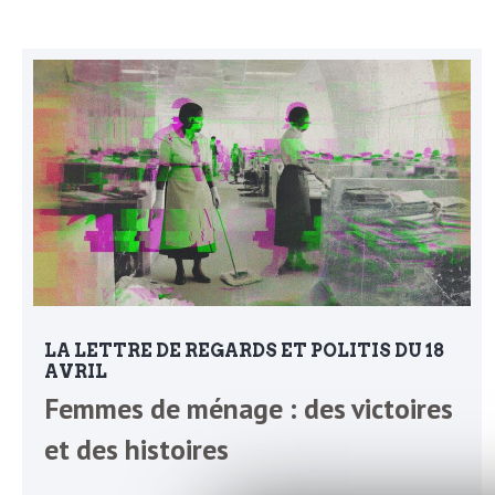
N
a
e
l
w
s
e
l
e
L
t
t
e
e
LA LETTRE DE REGARDS ET POLITIS DU 18
r
D
AVRIL
Femmes de ménage : des victoires
:
e
et des histoires
L
a