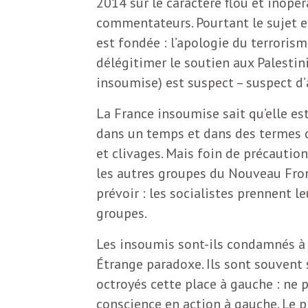
2014 sur le caractère flou et inopér
b
L
commentateurs. Pourtant le sujet es
est fondée : l’apologie du terrori
e
r
délégitimer le soutien aux Palestin
t
insoumise) est suspect – suspect d’à
i
t
La France insoumise sait qu’elle est
r
e
dans un temps et dans des termes 
e
et clivages. Mais foin de précautio
d
f
les autres groupes du Nouveau Fro
prévoir : les socialistes prennent l
e
groupes.
R
F
e
Les insoumis sont-ils condamnés à 
Étrange paradoxe. Ils sont souvent 
g
r
octroyés cette place à gauche : ne p
a
conscience en action à gauche. Le p