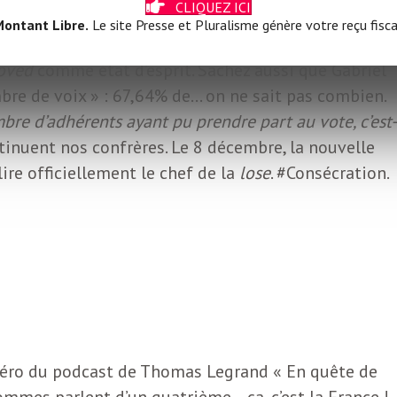
CLIQUEZ ICI
, Gabriel Attal a trouvé la parade : faire en sorte qu
ontant Libre.
Le site Presse et Pluralisme génère votre reçu fisca
 soit finalement pas candidate. Pas d’adversaire, pas 
oved
comme état d’esprit. Sachez aussi que Gabriel
mbre de voix » : 67,64% de… on ne sait pas combien.
bre d’adhérents ayant pu prendre part au vote, c’est
ntinuent nos confrères. Le 8 décembre, la nouvelle
lire officiellement le chef de la
lose
. #Consécration.
E
méro du podcast de Thomas Legrand « En quête de
hommes parlent d’un quatrième – ça, c’est la France !