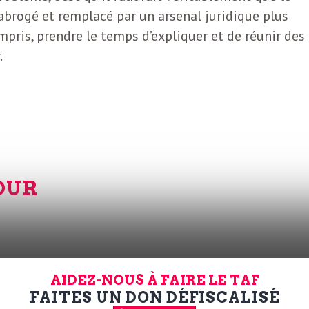
 abrogé et remplacé par un arsenal juridique plus
ompris, prendre le temps d’expliquer et de réunir des
.
OUR
ner une présidentielle ! Ce week-end, le parti
AIDEZ-NOUS À FAIRE LE TAF
s militants ont voté : 93,18% de voix pour le G. Et 
FAITES UN DON DÉFISCALISÉ
lancs, nous raconte
Libération
. Ah oui, parce que pour