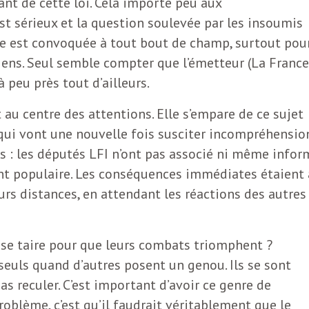
ant de cette loi. Cela importe peu aux
t sérieux et la question soulevée par les insoumis
sme est convoquée à tout bout de champ, surtout pou
iens. Seul semble compter que l’émetteur (La France
 peu près tout d’ailleurs.
 au centre des attentions. Elle s’empare de ce sujet
qui vont une nouvelle fois susciter incompréhensio
ns : les députés LFI n’ont pas associé ni même infor
nt populaire. Les conséquences immédiates étaient 
eurs distances, en attendant les réactions des autres
se taire pour que leurs combats triomphent ?
seuls quand d’autres posent un genou. Ils se sont
as reculer. C’est important d’avoir ce genre de
roblème, c’est qu’il faudrait véritablement que le