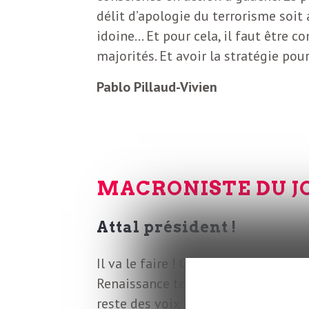
o
r
délit d’apologie du terrorisme soit
d
idoine… Et pour cela, il faut être c
m
majorités. Et avoir la stratégie pour
s
Pablo Pillaud-Vivien
U
S
A
MACRONISTE DU J
Attal président !
L
Il va le faire ! Gabriel Attal va gag
a
Renaissance tenait son congrès et se
reste des voix ? 6,82% de… votes b