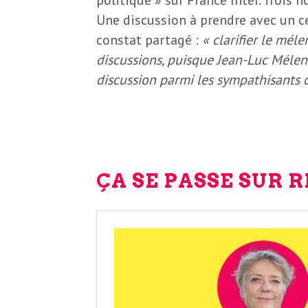
e
Une discussion à prendre avec un cer
R
constat partagé :
« clarifier le mél
discussions, puisque Jean-Luc Mélen
e
discussion parmi les sympathisants d
g
a
ÇA SE PASSE SUR 
r
d
s