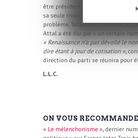
L
être président du parti du président
M
sa seule rivale, Élisabeth Borne, ne
e
problème. Totalement
Poutine appr
Attal a été élu par « un certain no
t
« Renaissance n’a pas dévoilé le nom
dire étant à jour de cotisation »
, co
t
direction du parti se réunira pour é
L.L.C.
r
e
d
ON VOUS RECOMMAND
« Le mélenchonisme »
, dernier nu
politique » sur France Inter. Trois 