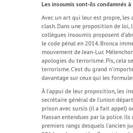
N
a
Les insoumis sont-ils condamnés à 
e
Avec un art qui leur est propre, les
l
w
clash. Dans une proposition de loi,
collègues insoumis proposent d’abro
s
e
le code pénal en 2014. Bronca imméd
l
mouvement de Jean-Luc Mélenchon d
e
apologies du terrorisme. Pis, cela s
L
t
terrorisme. C’est du grand n’importe
t
davantage sur ceux qui les formulen
e
e
À l’appui de leur proposition, les i
r
secrétaire général de l’union dépa
D
prison avec sursis (il a fait appel)
:
Hassan entendues par la police. Ils 
e
L
premiers rangs desquels l’ancien jug
a