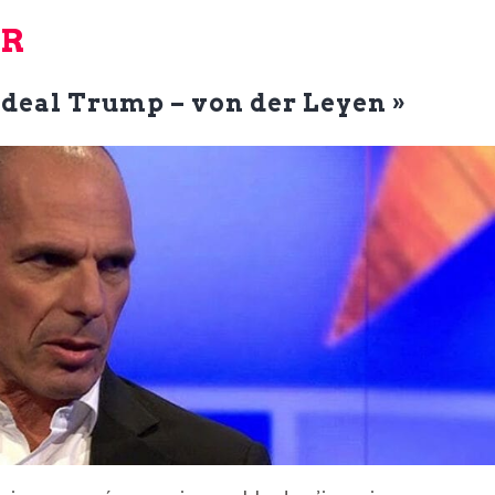
UR
 deal
Trump – von der Leye
n »