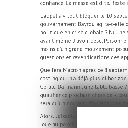
o
confiance. La messe est dite. Reste à
r
d
L’appel à « tout bloquer le 10 sep
m
gouvernement Bayrou agira-t-elle c
s
politique en crise globale ? Nul ne s
U
avant même d’avoir pesé. Personne 
moins d’un grand mouvement populai
S
questions et revendications des appe
Que fera Macron après ce 8 septem
A
casting qui n’a déjà plus ni horizon
Gérald Darmanin, une table basse ?
qualifier ce prochain choix de « c
L
sera qu’un nouveau figurant, vite 
a
Alors… dissolution ? L’idée peut s
joue au poker, misant tout sur le bl