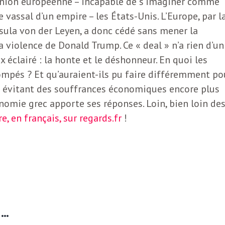
l’Union européenne – incapable de s’imaginer comme
 vassal d’un empire – les États-Unis. L’Europe, par l
sula von der Leyen, a donc cédé sans mener la
a violence de Donald Trump. Ce « deal » n’a rien d’un
x éclairé : la honte et le déshonneur. En quoi les
ompés ? Et qu’auraient-ils pu faire différemment po
en évitant des souffrances économiques encore plus
onomie grec apporte ses réponses. Loin, bien loin de
ire, en français, sur regards.fr
!
E…