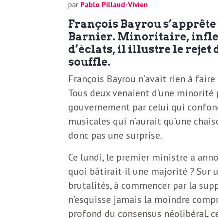
N
a
par
Pablo Pillaud-Vivien
e
François Bayrou s’apprête
l
Barnier. Minoritaire, infle
w
d’éclats, il illustre le rej
s
souffle.
e
l
François Bayrou n’avait rien à faire
e
Tous deux venaient d’une minorité p
L
gouvernement par celui qui confon
t
musicales qui n’aurait qu’une chaise
t
donc pas une surprise.
e
e
Ce lundi, le premier ministre a ann
r
D
quoi bâtirait-il une majorité ? Sur
:
brutalités, à commencer par la supp
e
L
n’esquisse jamais la moindre compré
profond du consensus néolibéral, cet
a