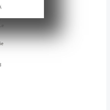
l.
,
Le
ie
8