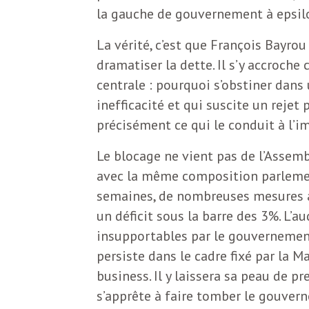
b
la gauche de gouvernement à epsil
L
La vérité, c’est que François Bayrou 
e
r
dramatiser la dette. Il s’y accroch
t
centrale : pourquoi s’obstiner dans
i
t
inefficacité et qui suscite un rejet
r
précisément ce qui le conduit à l’i
e
e
Le blocage ne vient pas de l’Assembl
d
f
avec la même composition parlemen
e
semaines, de nombreuses mesures a
un déficit sous la barre des 3%. L’
R
F
insupportables par le gouvernement
e
persiste dans le cadre fixé par la Ma
g
r
business. Il y laissera sa peau de p
a
s’apprête à faire tomber le gouvern