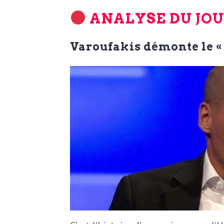
e
ANALYSE DU JO
R
Varoufakis démonte le «
e
g
a
r
d
s