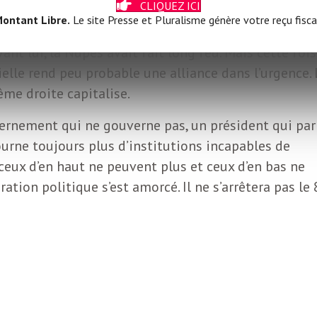
CLIQUEZ ICI
r le parti de Marine Le Pen au pouvoir. Il peut le
ontant Libre.
Le site Presse et Pluralisme génère votre reçu fisca
, qui avait émergé dans l’urgence contre le péril
vant lui, la Nupes avait fait long feu. Mais cette fois
ielle rend peu probable une alliance dans l’urgence. 
me droite capitalise.
rnement qui ne gouverne pas, un président qui par
ourne toujours plus d’institutions incapables de
ceux d’en haut ne peuvent plus et ceux d’en bas ne
ation politique s’est amorcé. Il ne s’arrêtera pas le 