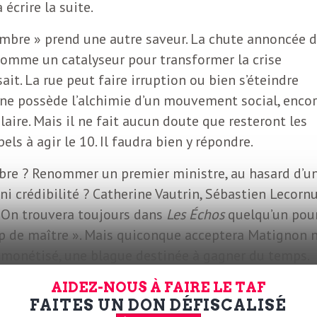
 écrire la suite.
tembre » prend une autre saveur. La chute annoncée 
omme un catalyseur pour transformer la crise
ait. La rue peut faire irruption ou bien s’éteindre
ne possède l’alchimie d’un mouvement social, enco
re. Mais il ne fait aucun doute que resteront les
ls à agir le 10. Il faudra bien y répondre.
bre ? Renommer un premier ministre, au hasard d’u
 ni crédibilité ? Catherine Vautrin, Sébastien Lecornu
 On trouvera toujours dans
Les Échos
quelqu’un pou
oup de maître ». Mais quiconque acceptera Matignon 
démonétisé, une blague destinée à gagner du temps.
éduire un président qui semble gouverner comme on
AIDEZ-NOUS À FAIRE LE TAF
FAITES UN DON DÉFISCALISÉ
uff et la témérité. Il y a quinze mois, Emmanuel