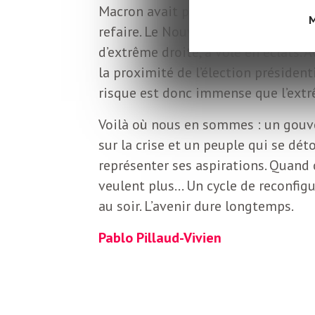
L
Macron avait pris le risque de porte
M
refaire. Le Nouveau Front populaire
e
d’extrême droite, a volé en éclats. A
la proximité de l’élection président
t
risque est donc immense que l’extrê
Voilà où nous en sommes : un gouve
t
sur la crise et un peuple qui se dét
représenter ses aspirations. Quand 
r
veulent plus… Un cycle de reconfigur
au soir. L’avenir dure longtemps.
e
Pablo Pillaud-Vivien
d