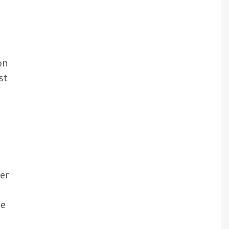
on
st
er
he