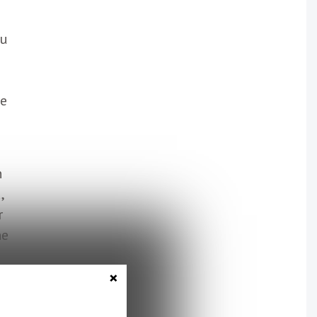
du
re
n
,
r
ne
×