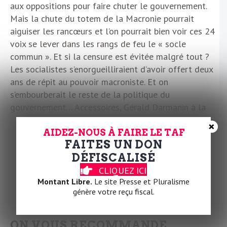
aux oppositions pour faire chuter le gouvernement.
Mais la chute du totem de la Macronie pourrait
aiguiser les rancœurs et l’on pourrait bien voir ces 24
voix se lever dans les rangs de feu le « socle
commun ». Et si la censure est évitée malgré tout ?
Les socialistes s’enorgueilliraient d’avoir offert deux
ans de répit au pouvoir macroniste. Et on
s’embourberait le reste de la politique du
gouvernement… Accessoires, Gérald Darmanin à la
justice, Laurent Nunez à l’intérieur, Vincent Jeanbrun
×
au logement, Rachida Dati à la culture ?
AIDEZ-NOUS À FAIRE LE TAF
FAITES UN DON
L.L.C.
DÉFISCALISÉ
CLIQUEZ ICI
Montant Libre.
Le site Presse et Pluralisme
génère votre reçu fiscal.
ON VOUS RECOMMANDE…