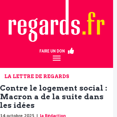
ermer
FAIRE UN DON
LA LETTRE DE REGARDS
Contre le logement social :
Macron a de la suite dans
les idées
14 octobre 2025
|
la Rédaction