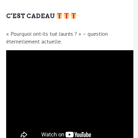
C’EST CADEAU
« Pourquoi ont-ils tué Jaurès ? » – question
éternellement actuelle.