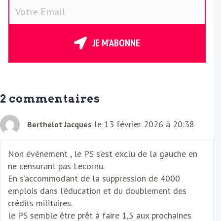
V
o
t
r
JE M'ABONNE
e
E
m
a
2 commentaires
i
l
le 13 février 2026 à 20:38
Berthelot Jacques
Non évènement , le PS s’est exclu de la gauche en
ne censurant pas Lecornu.
En s’accommodant de la suppression de 4000
emplois dans l’éducation et du doublement des
crédits militaires.
le PS semble être prêt à faire 1,5 aux prochaines