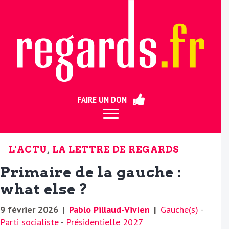
ermer
FAIRE UN DON
L'ACTU
,
LA LETTRE DE REGARDS
Primaire de la gauche :
what else ?
9 février 2026
|
Pablo Pillaud-Vivien
|
Gauche(s)
-
Parti socialiste
-
Présidentielle 2027