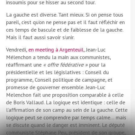
insoumis pour se hisser au second tour.
La gauche est diverse. Tant mieux. Si on pense tous
pareil, c’est qu’on ne pense pas et il faut réfléchir en
ces temps de bascule et de faiblesse de la gauche.
Mais il faut aussi savoir s’unir.
Vendredi,
en meeting à Argenteuil
, Jean-Luc
Mélenchon a tendu la main aux communistes,
réaffirmant une
« offre fédérative »
pour la
présidentielle et les législatives : Conseil du
programme, Conseil politique de campagne, et
promesse de gouverner ensemble. Jean-Luc
Melenchon fait une proposition comparable à celle
de Boris Vallaud. La logique est identique : celle de
l’affirmation de son camp au sein de la gauche. Cette
logique peut se comprendre par temps calme… mais
se discute quand le danger est imminent. Le député
communiste Stéphane Peu, président de son groupe,