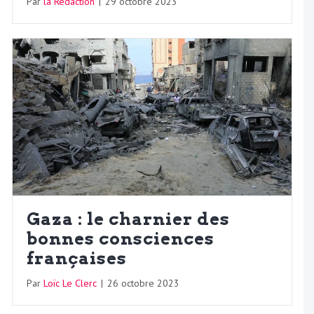
Par
la Rédaction
|
29 octobre 2023
Gaza : le charnier des
bonnes consciences
françaises
Par
Loïc Le Clerc
|
26 octobre 2023