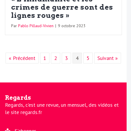
crimes de guerre sont des
lignes rouges »
Par
Pablo Pillaud-Vivien
|
9 octobre 2023
« Précédent
1
2
3
4
5
Suivant »
Regards
Regards, c'est une revue, un mensuel, des vidéos et
le site regards.fr
S'abonner