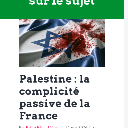
sur le sujet
Palestine : la
complicité
passive de la
France
Par
Pablo Pillaud-Vivien
|
21 mai 2026
|
7