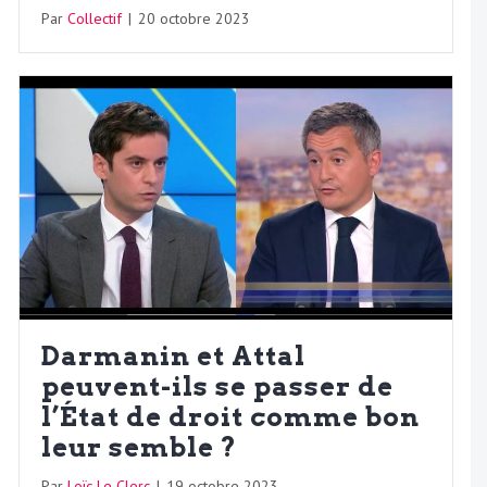
Par
Collectif
|
20 octobre 2023
Darmanin et Attal
peuvent-ils se passer de
l’État de droit comme bon
leur semble ?
Par
Loïc Le Clerc
|
19 octobre 2023