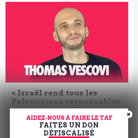
« Israël rend tous les
Palestiniens responsables
des crimes du 7 octobre »
×
AIDEZ-NOUS À FAIRE LE TAF
Par
Pablo Pillaud-Vivien
|
2 novembre 2023
FAITES UN DON
DÉFISCALISÉ