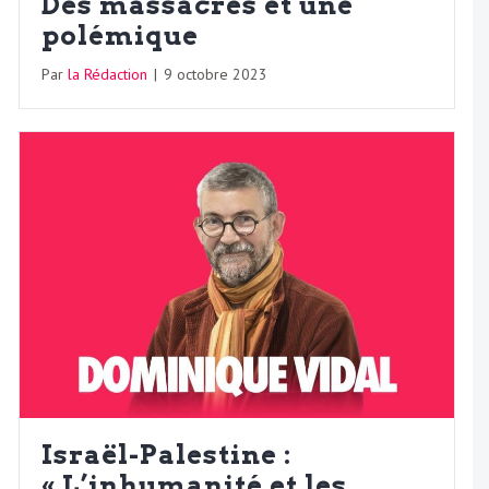
Des massacres et une
polémique
Par
la Rédaction
|
9 octobre 2023
Israël-Palestine :
« L’inhumanité et les