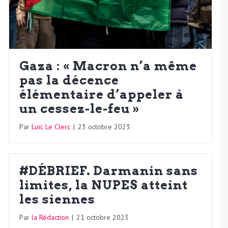
Gaza : « Macron n’a même
pas la décence
élémentaire d’appeler à
un cessez-le-feu »
Par
Loïc Le Clerc
|
23 octobre 2023
#DÉBRIEF. Darmanin sans
limites, la NUPES atteint
les siennes
Par
la Rédaction
|
21 octobre 2023