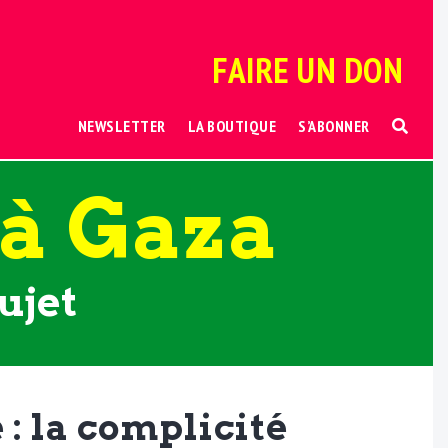
FAIRE UN DON
NEWSLETTER
LA BOUTIQUE
S’ABONNER
 à Gaza
ujet
 : la complicité