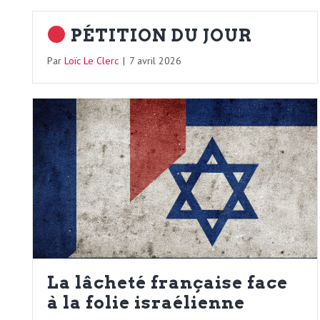
N
a
e
PÉTITION DU JOUR
l
w
Par
Loïc Le Clerc
|
7 avril 2026
s
e
l
e
L
t
t
e
e
r
D
:
La lâcheté française face
e
L
à la folie israélienne
a