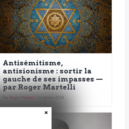
Antisémitisme,
antisionisme : sortir la
gauche de ses impasses —
par Roger Martelli
Par
Roger Martelli
|
6 janvier 2026
×