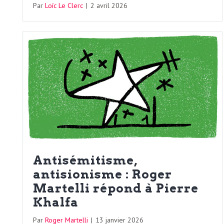
b
Par
Loïc Le Clerc
|
2 avril 2026
L
e
r
t
i
t
r
e
e
d
f
e
R
Antisémitisme,
F
antisionisme : Roger
e
Martelli répond à Pierre
g
r
Khalfa
a
Par
Roger Martelli
|
13 janvier 2026