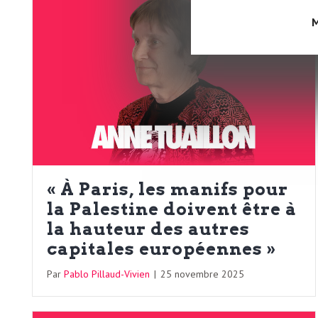
L
M
e
t
t
r
« À Paris, les manifs pour
la Palestine doivent être à
e
la hauteur des autres
capitales européennes »
d
Par
Pablo Pillaud-Vivien
|
25 novembre 2025