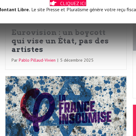
CLIQUEZ ICI
ontant Libre.
Le site Presse et Pluralisme génère votre reçu fisca
Eurovision : un boycott
qui vise un État, pas des
artistes
Par
Pablo Pillaud-Vivien
|
5 décembre 2025