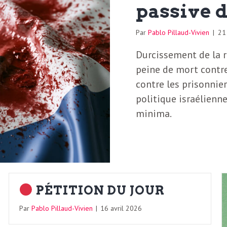
passive d
Par
Pablo Pillaud-Vivien
|
21
Durcissement de la r
peine de mort contre
contre les prisonnier
politique israélienne
minima.
PÉTITION DU JOUR
Par
Pablo Pillaud-Vivien
|
16 avril 2026