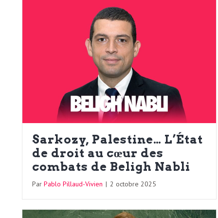
e
R
e
g
a
r
Sarkozy, Palestine… L’État
de droit au cœur des
d
combats de Beligh Nabli
Par
Pablo Pillaud-Vivien
|
2 octobre 2025
s