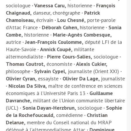
sociologue
· Vanessa Caru,
historienne
· François
Chaignaud,
danseur, chorégraphe
· Patrick
Chamoiseau,
écrivain
· Lou Chesné,
porte-parole
d’Attac France
· Déborah Cohen,
historienne
· Sonia
Combe,
historienne
· Marie-Agnès Combesque,
autrice
·
Jean-François
Coulomme,
député LFI de la
Haute-Savoie
·
Annick Coupé,
militante
altermondialiste
· Pierre Cours-Salies,
sociologue
·
Thomas Coutrot,
économiste
· Alexis Cukier,
philosophe
· Sylvain Cypel,
journaliste (Orient XXI)
·
Olivier Cyran,
essayiste
· Olivier Da Lage,
journaliste
· Nicolas Da Silva,
maître de conférence en sciences
économiques à l’Université Paris 13
· Guillaume
Davranche,
militant de l’Union communiste libertaire
(UCL)
· Sonia Dayan-Herzbrun,
sociologue
· Sophie
de la Rochefoucauld,
comédienne
· Christian
Delarue,
membre du Conseil national du MRAP
délégué à l’altermondialisme, Attac
· Dominique