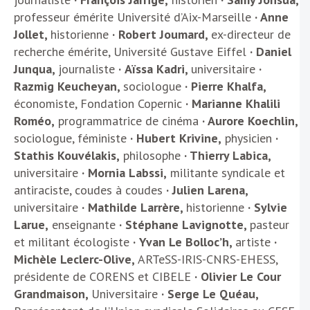
professeur émérite Université d’Aix-Marseille
· Anne
Jollet,
historienne
· Robert Joumard,
ex-directeur de
recherche émérite, Université Gustave Eiffel
·
Daniel
Junqua
,
journaliste
·
Aïssa Kadri,
universitaire
·
Razmig Keucheyan,
sociologue
· Pierre Khalfa,
économiste, Fondation Copernic
· Marianne Khalili
Roméo,
programmatrice de cinéma
· Aurore Koechlin,
sociologue, féministe
· Hubert Krivine,
physicien
·
Stathis Kouvélakis,
philosophe
· Thierry Labica,
universitaire
· Mornia Labssi,
militante syndicale et
antiraciste, coudes à coudes
· Julien Larena,
universitaire
· Mathilde Larrère,
historienne
· Sylvie
Larue,
enseignante
·
Stéphane
Lavignotte
,
pasteur
et militant écologiste
·
Yvan Le Bolloc’h,
artiste
·
Michèle
Leclerc-Olive
,
ARTeSS-IRIS-CNRS-EHESS,
présidente de CORENS et CIBELE
·
Olivier Le Cour
Grandmaison,
Universitaire
· Serge Le Quéau,