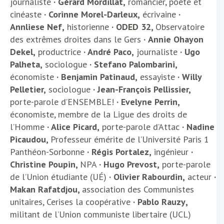
journaliste
· Gérard Mordillat,
romancier, poète et
cinéaste
· Corinne Morel-Darleux,
écrivaine
·
Annliese Nef,
historienne
·
ODED 32
,
Observatoire
des extrêmes droites dans le Gers
·
Annie Ohayon
Dekel,
productrice
· André Paco,
journaliste
· Ugo
Palheta,
sociologue
· Stefano Palombarini,
économiste
· Benjamin Patinaud,
essayiste
· Willy
Pelletier,
sociologue
· Jean-François Pellissier,
porte-parole d’ENSEMBLE!
· Evelyne Perrin,
économiste, membre de la Ligue des droits de
l’Homme
· Alice Picard,
porte-parole d’Attac
· Nadine
Picaudou,
Professeur émérite de l’Université Paris 1
Panthéon-Sorbonne
· Régis Portalez,
ingénieur
·
Christine Poupin,
NPA
· Hugo Prevost,
porte-parole
de l’Union étudiante (UÉ)
· Olivier Rabourdin,
acteur
·
Makan
Rafatdjou
,
association des Communistes
unitaires, Cerises la coopérative
· Pablo Rauzy
,
militant de l’Union communiste libertaire (UCL)