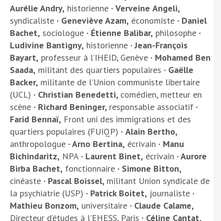
Aurélie Andry,
historienne
·
Verveine
Angeli,
syndicaliste
·
Geneviève Azam,
économiste
· Daniel
Bachet,
sociologue
· Étienne Balibar,
philosophe
·
Ludivine Bantigny,
historienne
· Jean-François
Bayart,
professeur à l’IHEID, Genève
· Mohamed Ben
Saada,
militant des quartiers populaires
·
Gaëlle
Backer,
militante de l’Union communiste libertaire
(UCL)
·
Christian Benedetti,
comédien, metteur en
scène
· Richard Beninger,
responsable associatif
·
Farid Bennaï,
Front uni des immigrations et des
quartiers populaires (FUIQP)
·
Alain Bertho,
anthropologue
· Arno Bertina,
écrivain
· Manu
Bichindaritz,
NPA
· Laurent Binet,
écrivain
· Aurore
Birba Bachet,
fonctionnaire
· Simone Bitton,
cinéaste
· Pascal Boissel,
militant Union syndicale de
la psychiatrie (USP)
· Patrick Boitet,
journaliste
·
Mathieu Bonzom,
universitaire
· Claude Calame,
Directeur d’études à l’EHESS, Paris
· Céline Cantat,