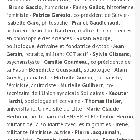
· Bruno Gaccio,
humoriste
· Fanny Gallot,
historienne,
féministe
· Patrice Garésio,
co-président de Survie
·
Isabelle Garo,
philosophe
· Franck Gaudichaud,
historien
· Jean-Luc Gautero,
maître de conférences
en philosophie des sciences
· Susan George,
politologue, écrivaine et fondatrice d’Attac
· Jean
Gersin,
retraité, militant CGT actif
· Sylvie Glissant,
psychanalyste
· Camille Gourdeau,
co-présidente de
la Fasti
·
Bénédicte
Goussault
,
sociologue
·
Alain
Gresh,
journaliste
·
Michelle
Guerci
,
journaliste,
féministe, antiraciste
·
Murielle Guilbert,
co-
secrétaire de l’Union syndicale Solidaires
· Kaoutar
Harchi,
sociologue et écrivaine
·
Thomas
Heller
,
universitaire, Université de Lille
·
Marie-Claude
Herboux,
porte-parole d’ENSEMBLE!
· Cédric Herrou,
militant de la solidarité avec les migrant·es
· Irène,
militante féministe, autrice
· Pierre Jacquemain,
journaliste
· François Jarrige,
historien
· Samy Johsua,