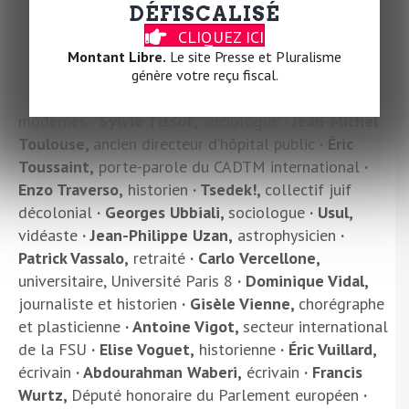
de l’Union juive française pour la paix (UJFP)
·
DÉFISCALISÉ
Alessandro Stella,
historien
· Barbara Stiegler,
CLIQUEZ ICI
philosophe
· Didier Super,
humoriste
· Jacques
Montant Libre.
Le site Presse et Pluralisme
Testart,
biologiste
· Julien Théry,
historien
· Louis-
génère votre reçu fiscal.
Georges Tin,
maître de conférences en Lettres
modernes
·
Sylvie Tissot,
sociologue
· Jean-Michel
Toulouse,
ancien directeur d’hôpital public
· Éric
Toussaint,
porte-parole du CADTM international
·
Enzo Traverso,
historien
· Tsedek!,
collectif juif
décolonial
·
Georges Ubbiali
,
sociologue
·
Usul,
vidéaste
· Jean-Philippe Uzan,
astrophysicien
·
Patrick Vassalo,
retraité
·
Carlo
Vercellone
,
universitaire, Université Paris 8
·
Dominique Vidal,
journaliste et historien
· Gisèle Vienne,
chorégraphe
et plasticienne
· Antoine Vigot,
secteur international
de la FSU
·
Elise Voguet,
historienne
·
Éric Vuillard,
écrivain
· Abdourahman Waberi,
écrivain
· Francis
Wurtz,
Député honoraire du Parlement européen
·