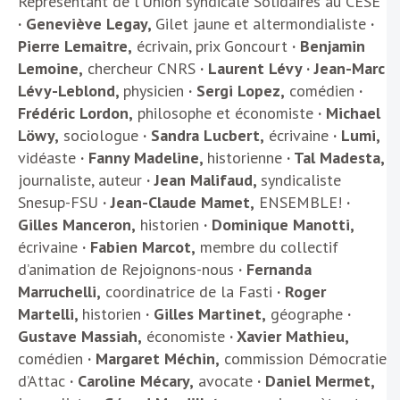
Représentant de l’Union syndicale Solidaires au CESE
· Geneviève Legay,
Gilet jaune et altermondialiste
·
Pierre Lemaitre,
écrivain, prix Goncourt
· Benjamin
Lemoine,
chercheur CNRS
· Laurent Lévy
·
Jean-Marc
Lévy-Leblond,
physicien
· Sergi Lopez,
comédien
·
Frédéric Lordon,
philosophe et économiste
· Michael
Löwy,
sociologue
· Sandra Lucbert,
écrivaine
· Lumi,
vidéaste
· Fanny Madeline,
historienne
· Tal Madesta,
journaliste, auteur
· Jean Malifaud,
syndicaliste
Snesup-FSU
· Jean-Claude Mamet,
ENSEMBLE!
·
Gilles Manceron,
historien
·
Dominique
Manotti
,
écrivaine
·
Fabien Marcot,
membre du collectif
d’animation de Rejoignons-nous
· Fernanda
Marruchelli,
coordinatrice de la Fasti
· Roger
Martelli,
historien
· Gilles Martinet,
géographe
·
Gustave Massiah,
économiste
· Xavier Mathieu,
comédien
· Margaret Méchin,
commission Démocratie
d’Attac
· Caroline Mécary,
avocate
· Daniel Mermet,