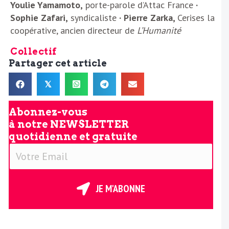
Youlie Yamamoto,
porte-parole d’Attac France
·
Sophie Zafari,
syndicaliste
· Pierre Zarka,
Cerises la
coopérative, ancien directeur de
L’Humanité
Collectif
Partager cet article
𝕏
Abonnez-vous
à notre
NEWSLETTER
quotidienne et gratuite
V
o
t
r
JE M'ABONNE
e
E
m