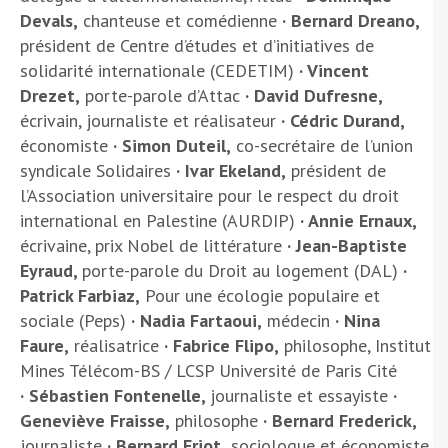
Devals,
chanteuse et comédienne
· Bernard Dreano,
président de Centre d’études et d’initiatives de
solidarité internationale (CEDETIM)
· Vincent
Drezet,
porte-parole d’Attac
· David Dufresne,
écrivain, journaliste et réalisateur
· Cédric Durand,
économiste
· Simon Duteil,
co-secrétaire de l’union
syndicale Solidaires
· Ivar Ekeland,
président de
l’Association universitaire pour le respect du droit
international en Palestine (AURDIP)
· Annie Ernaux,
écrivaine, prix Nobel de littérature
· Jean-Baptiste
Eyraud,
porte-parole du Droit au logement (DAL)
·
Patrick Farbiaz,
Pour une écologie populaire et
sociale (Peps)
·
Nadia
Fartaoui,
médecin
·
Nina
Faure,
réalisatrice
·
Fabrice
Flipo,
philosophe, Institut
Mines Télécom-BS / LCSP Université de Paris Cité
·
Sébastien Fontenelle,
journaliste et essayiste
·
Geneviève Fraisse,
philosophe
·
Bernard Frederick,
journaliste
· Bernard Friot,
sociologue et économiste