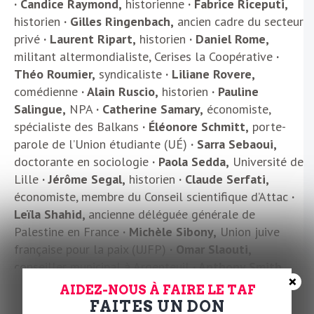
·
Candice Raymond,
historienne
· Fabrice Riceputi,
historien
· Gilles Ringenbach,
ancien cadre du secteur
privé
· Laurent Ripart,
historien
· Daniel Rome,
militant altermondialiste, Cerises la Coopérative
·
Théo Roumier,
syndicaliste
· Liliane Rovere,
comédienne
· Alain Ruscio,
historien
· Pauline
Salingue,
NPA
· Catherine Samary,
économiste,
spécialiste des Balkans
· Éléonore Schmitt,
porte-
parole de l’Union étudiante (UÉ)
· Sarra Sebaoui,
doctorante en sociologie
· Paola Sedda,
Université de
Lille
· Jérôme Segal,
historien
· Claude Serfati,
économiste, membre du Conseil scientifique d’Attac
·
Leïla Shahid,
ancienne déléguée générale de
Palestine en France
· Michèle Sibony,
Union juive
française pour la paix (UJFP)
· Omar Slaouti,
conseiller municipal à Argenteuil
· Anthony Smith,
×
responsable syndical au Ministère du travail
· Fred
AIDEZ-NOUS À FAIRE LE TAF
Sochard,
dessinateur
· Pierre Stambul,
porte-parole
FAITES UN DON