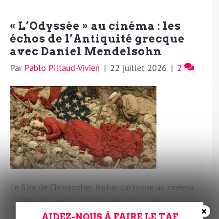
« L’Odyssée » au cinéma : les
échos de l’Antiquité grecque
avec Daniel Mendelsohn
Par
Pablo Pillaud-Vivien
|
22 juillet 2026
|
2
Le film de Christopher Nolan cartonne au cinéma.
Le penseur Daniel Mendelsohn est un des
×
spécialistes de l’œuvre d’Homère, qui, selon lui,
AIDEZ-NOUS À FAIRE LE TAF