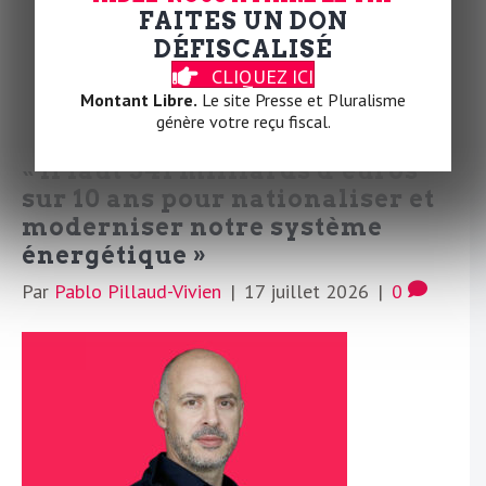
éclaire le présent de son pays, les États-Unis.
FAITES UN DON
DÉFISCALISÉ
Lire la suite
CLIQUEZ ICI
Montant Libre.
Le site Presse et Pluralisme
génère votre reçu fiscal.
« Il faut 541 milliards d’euros
sur 10 ans pour nationaliser et
moderniser notre système
énergétique »
Par
Pablo Pillaud-Vivien
|
17 juillet 2026
|
0