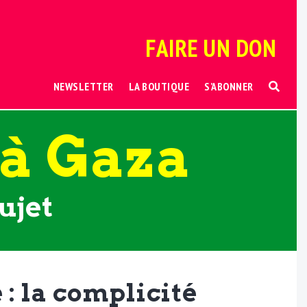
FAIRE UN DON
NEWSLETTER
LA BOUTIQUE
S’ABONNER
 à Gaza
ujet
 : la complicité