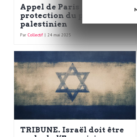
L
Appel de Paris pour la
M
protection du peuple
e
palestinien
Par
Collectif
|
24 mai 2025
t
t
r
e
d
TRIBUNE. Israël doit être