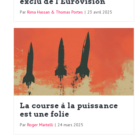
e
exclu de l’Eurovision
R
Par
Rima Hassan & Thomas Portes
|
23 avril 2025
e
g
a
r
d
La course à la puissance
est une folie
s
Par
Roger Martelli
|
24 mars 2025