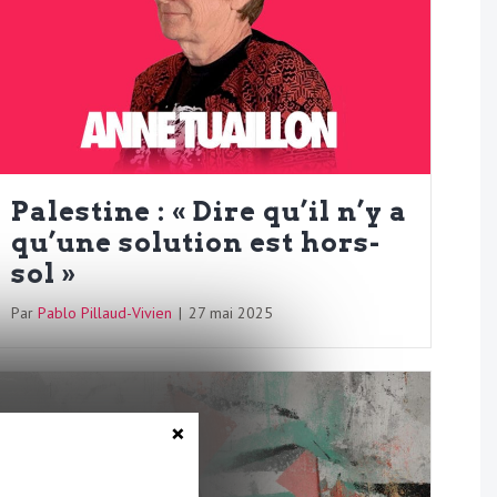
Palestine : « Dire qu’il n’y a
qu’une solution est hors-
sol »
Par
Pablo Pillaud-Vivien
|
27 mai 2025
×