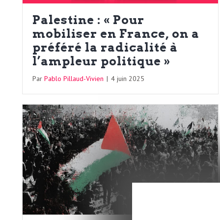
o
r
Palestine : « Pour
d
mobiliser en France, on a
m
s
préféré la radicalité à
l’ampleur politique »
U
Par
Pablo Pillaud-Vivien
|
4 juin 2025
S
A
L
a