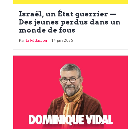
b
L
Israël, un État guerrier —
e
r
Des jeunes perdus dans un
t
monde de fous
i
t
Par
la Rédaction
|
14 juin 2025
r
e
e
d
f
e
R
F
e
g
r
a