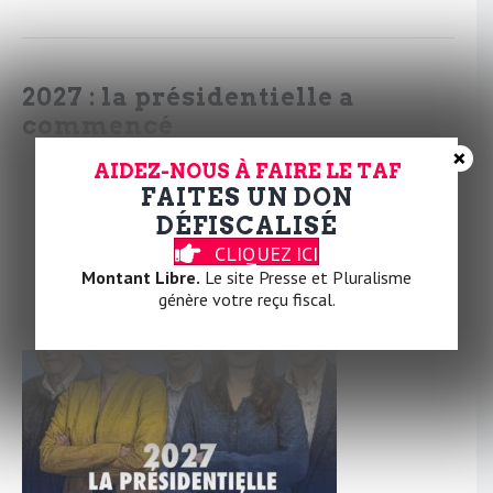
2027 : la présidentielle a
commencé
×
Par
la Rédaction
|
10 février 2026
|
2
AIDEZ-NOUS À FAIRE LE TAF
FAITES UN DON
DÉFISCALISÉ
CLIQUEZ ICI
Montant Libre.
Le site Presse et Pluralisme
génère votre reçu fiscal.