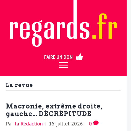
ermer
FAIRE UN DON
La revue
Macronie, extrême droite,
gauche… DÉCRÉPITUDE
Par
la Rédaction
|
15 juillet 2026
|
0