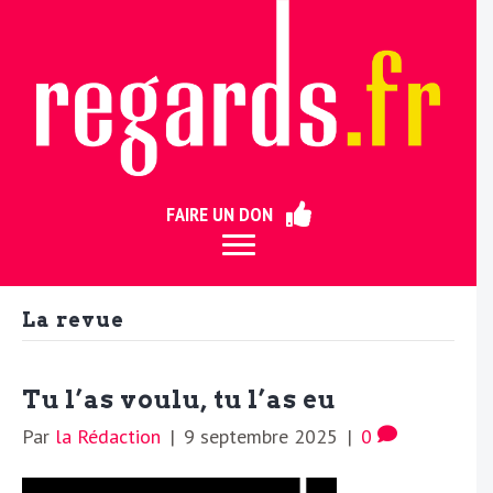
ermer
FAIRE UN DON
La revue
Tu l’as voulu, tu l’as eu
Par
la Rédaction
|
9 septembre 2025
|
0