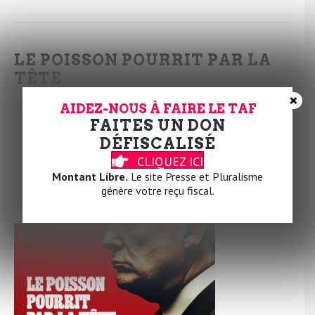
LE POISSON POURRIT PAR LA
TÊTE
×
Par
la Rédaction
|
18 mars 2025
|
2
AIDEZ-NOUS À FAIRE LE TAF
FAITES UN DON
DÉFISCALISÉ
CLIQUEZ ICI
Montant Libre.
Le site Presse et Pluralisme
génère votre reçu fiscal.