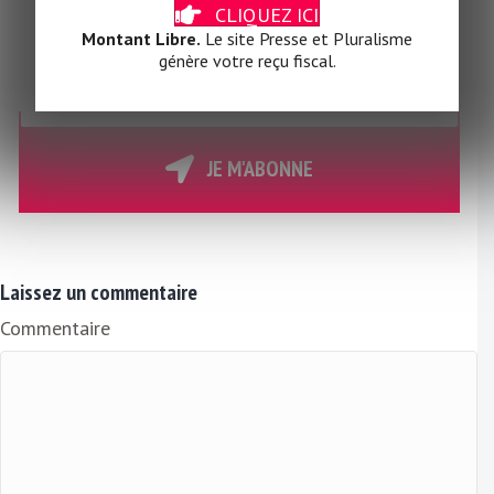
Abonnez-vous
CLIQUEZ ICI
à notre
NEWSLETTER
Montant Libre.
Le site Presse et Pluralisme
quotidienne et gratuite
génère votre reçu fiscal.
V
o
t
r
JE M'ABONNE
e
E
m
a
Laissez un commentaire
i
Commentaire
l