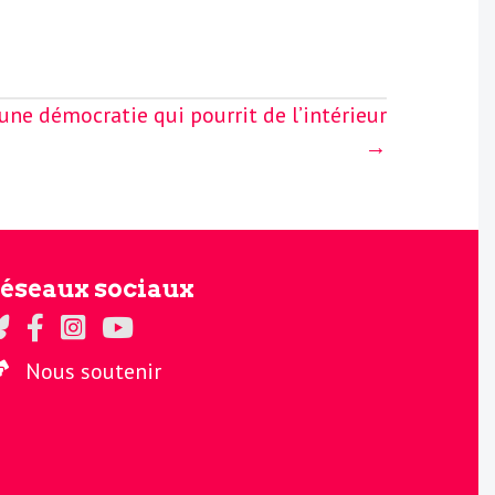
’une démocratie qui pourrit de l’intérieur
→
éseaux sociaux
gards sur Twitter
Regards sur Facebook
Regards sur Instagram
La chaine Regards sur Youtube
Nous soutenir