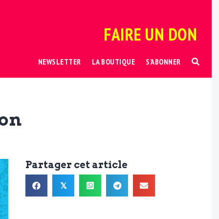
FAIRE UN DON
NEWSLETTER
LA BOUTIQUE
S’ABONNER
ion
Partager cet article
𝕏