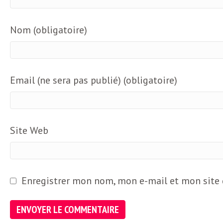
e
R
Nom (obligatoire)
e
g
Email (ne sera pas publié) (obligatoire)
a
Site Web
r
d
Enregistrer mon nom, mon e-mail et mon site
s