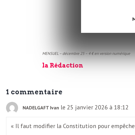
o
r
Déjà dis
d
Et pour les autres
M
m
s
U
MENSUEL – décembre 25 – 4 € en version numérique
S
la Rédaction
A
1 commentaire
L
le 25 janvier 2026 à 18:12
NADELGAFT Ivan
a
« Il faut modifier la Constitution pour empêche