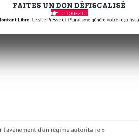
FAITES UN DON DÉFISCALISÉ
ponible pour les abonnées !
CLIQUEZ ICI
, ça se passe dans notre
boutique
ontant Libre.
Le site Presse et Pluralisme génère votre reçu fisca
r l’avènement d’un régime autoritaire »