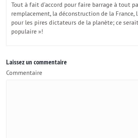
L
Tout à fait d’accord pour faire barrage à tout 
remplacement, la déconstruction de la France, 
e
pour les pires dictateurs de la planète; ce se
populaire »!
t
t
Laissez un commentaire
Commentaire
r
e
d