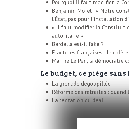
Pourquoi il faut modifier la Co
b
L
Benjamin Morel : « Notre Const
e
l’État, pas pour l’installation 
r
« Il faut modifier la Constitu
t
autoritaire »
i
t
Bardella est-il fake ?
r
Fractures françaises : la colèr
e
e
Marine Le Pen, la démocratie c
d
f
Le budget, ce piège sans 
e
La grenade dégoupillée
R
Réforme des retraites : quand l
F
La tentation du deal
e
g
r
a