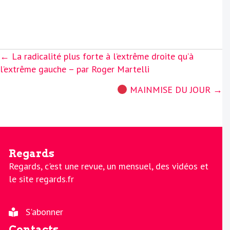
Posts
← La radicalité plus forte à l’extrême droite qu’à
navigation
l’extrême gauche – par Roger Martelli
MAINMISE DU JOUR →
Regards
Regards, c'est une revue, un mensuel, des vidéos et
le site regards.fr
S'abonner
Contacts