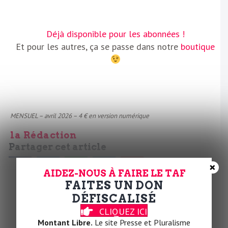
Déjà disponible pour les abonnées !
Et pour les autres, ça se passe dans notre
boutique
MENSUEL – avril 2026 – 4 € en version numérique
la Rédaction
Partager cet article
×
𝕏
AIDEZ-NOUS À FAIRE LE TAF
FAITES UN DON
Abonnez-vous
DÉFISCALISÉ
à notre
NEWSLETTER
CLIQUEZ ICI
quotidienne et gratuite
Montant Libre.
Le site Presse et Pluralisme