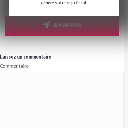
V
génère votre reçu fiscal.
o
t
r
JE M'ABONNE
e
E
m
a
Laissez un commentaire
i
Commentaire
l