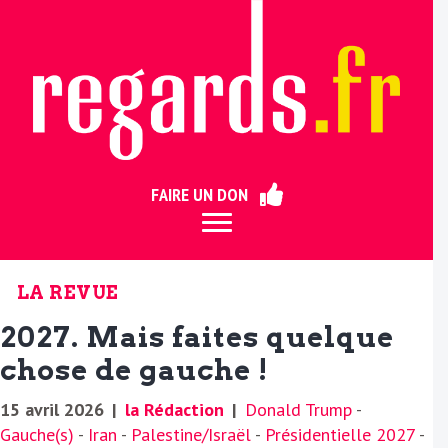
ermer
FAIRE UN DON
LA REVUE
2027. Mais faites quelque
chose de gauche !
15 avril 2026
|
la Rédaction
|
Donald Trump
-
Gauche(s)
-
Iran
-
Palestine/Israël
-
Présidentielle 2027
-