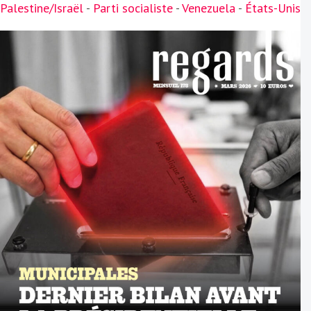
Palestine/Israël
-
Parti socialiste
-
Venezuela
-
États-Unis