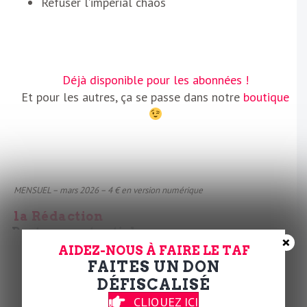
Refuser l’impérial chaos
Déjà disponible pour les abonnées !
Et pour les autres, ça se passe dans notre
boutique
MENSUEL – mars 2026 – 4 € en version numérique
la Rédaction
Partager cet article
×
AIDEZ-NOUS À FAIRE LE TAF
𝕏
FAITES UN DON
DÉFISCALISÉ
Abonnez-vous
CLIQUEZ ICI