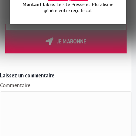
à notre
NEWSLETTER
Montant Libre.
Le site Presse et Pluralisme
quotidienne et gratuite
génère votre reçu fiscal.
V
o
t
r
JE M'ABONNE
e
E
m
a
Laissez un commentaire
i
Commentaire
l