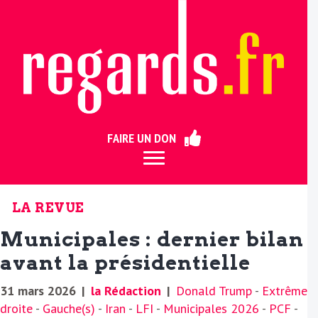
ermer
FAIRE UN DON
LA REVUE
Municipales : dernier bilan
avant la présidentielle
31 mars 2026
|
la Rédaction
|
Donald Trump
-
Extrême
droite
-
Gauche(s)
-
Iran
-
LFI
-
Municipales 2026
-
PCF
-