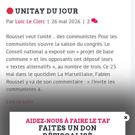
UNITAY DU JOUR
Par
Loïc Le Clerc
|
26 mai 2026
|
2
Roussel veut l’unité… des communistes Pour les
communistes s’ouvre la saison du congrès. Le
Conseil national a exposé son « projet de base
commune » et les opposants ont déposé leurs
« textes alternatifs », au nombre de trois. Ce 23
mai dans le quotidien La Marseillaise, Fabien
Roussel y va de son commentaire : « J’invite les
communistes à…
Lire la suite
×
AIDEZ-NOUS À FAIRE LE TAF
FAITES UN DON
RÉPARATION DU JOUR