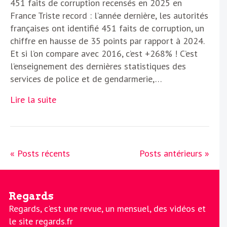
451 faits de corruption recensés en 2025 en
France Triste record : l’année dernière, les autorités
françaises ont identifié 451 faits de corruption, un
chiffre en hausse de 35 points par rapport à 2024.
Et si l’on compare avec 2016, c’est +268% ! C’est
l’enseignement des dernières statistiques des
services de police et de gendarmerie,…
Lire la suite
« Posts récents
Posts antérieurs »
Regards
Regards, c'est une revue, un mensuel, des vidéos et
le site regards.fr