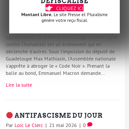
DÉFISCALISÉ
CLIQUEZ ICI
Par
Loïc Le Clerc
|
22 mai 2026
|
1
Montant Libre.
Le site Presse et Pluralisme
génère votre reçu fiscal.
Macron avance sur la reconnaissance de
l’esclavage Ce 25ème anniversaire de la loi Taubira
(qui reconnaît la traite et l’esclavage comme crime
contre l’humanité) est un événement qui en
déclenche d’autres. Sous l’impulsion du député de
Guadeloupe Max Mathiasin, l’Assemblée nationale
s’apprête à abroger le « Code Noir ». Prenant la
balle au bond, Emmanuel Macron demande…
Lire la suite
ANTIFASCISME DU JOUR
Par
Loïc Le Clerc
|
21 mai 2026
|
0