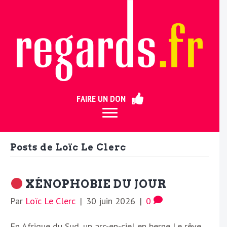
ermer
FAIRE UN DON
Posts de Loïc Le Clerc
XÉNOPHOBIE DU JOUR
Par
Loïc Le Clerc
|
30 juin 2026
|
0
En Afrique du Sud, un arc-en-ciel en berne Le rêve