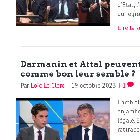
d’État, 
S
L
du regr
’
Lire la 
a
a
b
M
o
Darmanin et Attal peuvent-
n
i
comme bon leur semble ?
n
Par
Loïc Le Clerc
|
19 octobre 2023
|
1
e
d
r
L’ambiti
i
à
enjamber
l
légale. 
n
rattrape
a