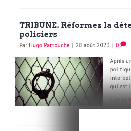
o
r
d
m
TRIBUNE. Réformez la déte
s
policiers
U
Par
Hugo Partouche
|
28 août 2023
|
0
S
Après un
politiqu
A
interpel
qui est 
L
Lire la 
a