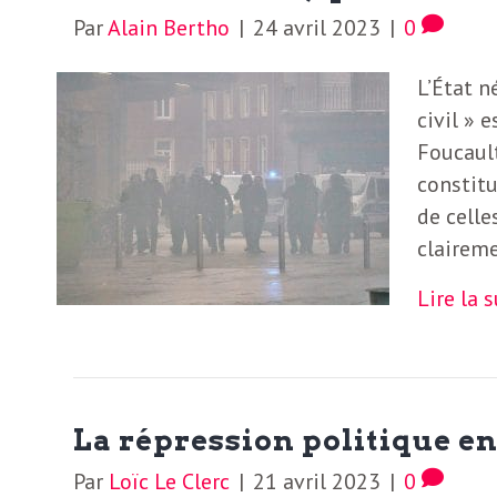
e
Par
Alain Bertho
|
24 avril 2023
|
0
R
L’État n
e
civil » 
Foucault
g
constitu
de celle
a
claireme
Lire la 
r
d
La répression politique en
s
Par
Loïc Le Clerc
|
21 avril 2023
|
0