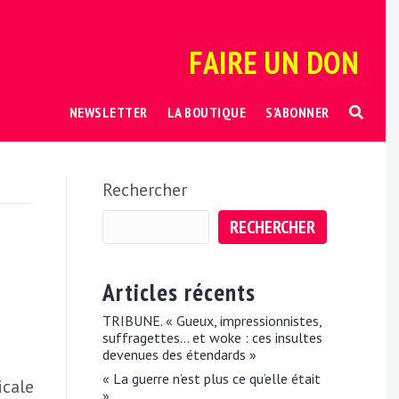
FAIRE UN DON
NEWSLETTER
LA BOUTIQUE
S’ABONNER
Rechercher
RECHERCHER
Articles récents
TRIBUNE. « Gueux, impressionnistes,
suffragettes… et woke : ces insultes
devenues des étendards »
« La guerre n’est plus ce qu’elle était
icale
»