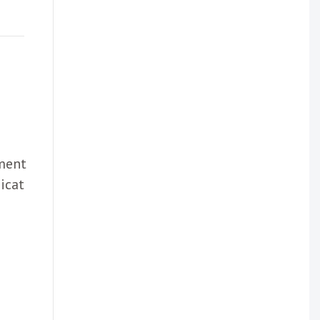
ement
icat
e