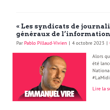
b
L
e
r
t
« Les syndicats de journali
i
généraux de l’information
t
r
Par
Pablo Pillaud-Vivien
|
4 octobre 2023
|
e
e
Alors qu
d
f
été lanc
e
National
#LaMidi
R
F
e
Lire la 
g
r
a