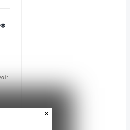
es
voir
×