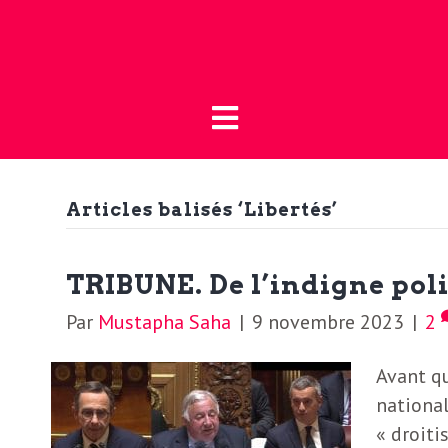
Fermer
L
L
a
’
B
o
Articles balisés ‘Libertés’
a
u
t
c
TRIBUNE. De l’indigne pol
i
Par
Mustapha Saha
|
9 novembre 2023
|
2
t
q
Avant qu
u
u
national
e
« droiti