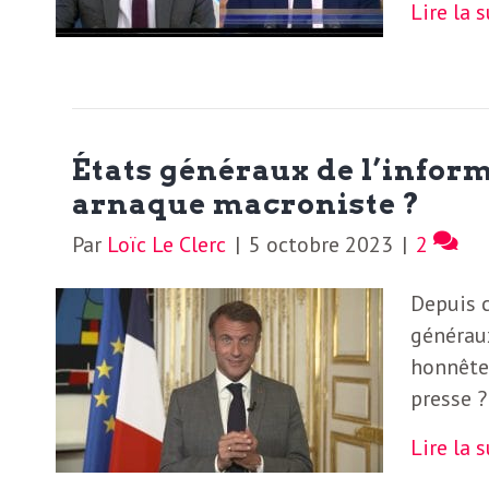
N
Lire la 
a
e
l
w
s
e
l
États généraux de l’inform
arnaque macroniste ?
e
L
Par
Loïc Le Clerc
|
5 octobre 2023
|
2
t
t
e
Depuis c
e
généraux
r
honnêtem
D
presse ?
:
e
L
Lire la 
a