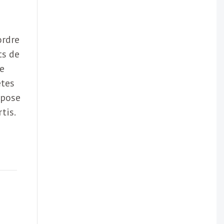
ordre
ts de
se
êtes
 pose
tis.