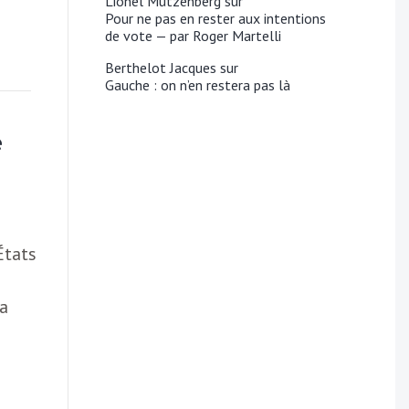
Lionel Mutzenberg
sur
Pour ne pas en rester aux intentions
de vote — par Roger Martelli
Berthelot Jacques
sur
Gauche : on n’en restera pas là
e
États
la