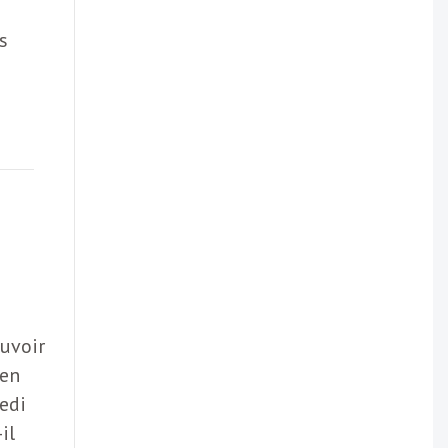
s
ouvoir
 en
redi
il