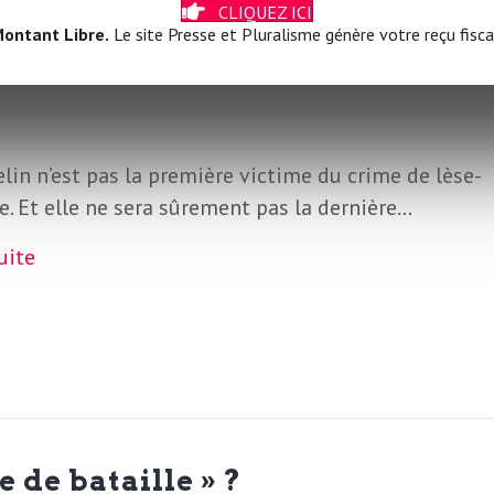
CLIQUEZ ICI
ontant Libre.
Le site Presse et Pluralisme génère votre reçu fisca
première victime du crime de lès
elin n’est pas la première victime du crime de lèse-
. Et elle ne sera sûrement pas la dernière…
suite
 de bataille » ?