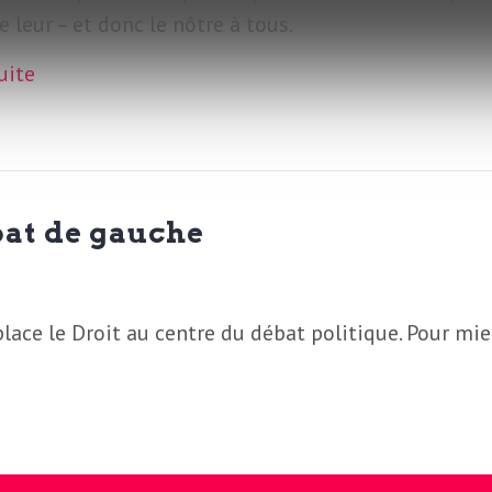
le leur – et donc le nôtre à tous.
suite
bat de gauche
ce le Droit au centre du débat politique. Pour mi