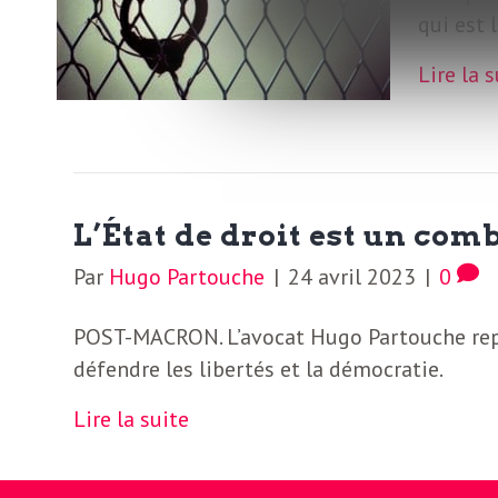
N
a
qui est 
e
Lire la 
l
w
s
e
l
e
L’État de droit est un com
L
t
Par
Hugo Partouche
|
24 avril 2023
|
0
t
e
e
POST-MACRON. L’avocat Hugo Partouche repla
défendre les libertés et la démocratie.
r
D
:
Lire la suite
e
L
a