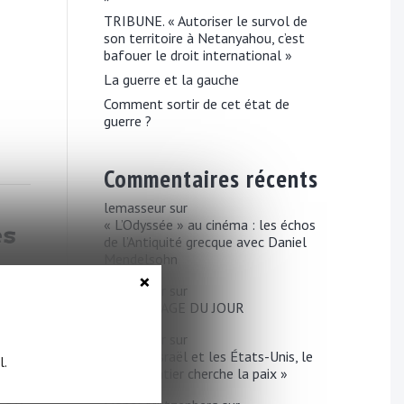
TRIBUNE. « Autoriser le survol de
son territoire à Netanyahou, c’est
bafouer le droit international »
La guerre et la gauche
Comment sortir de cet état de
guerre ?
Commentaires récents
lemasseur
sur
« L’Odyssée » au cinéma : les échos
es
de l’Antiquité grecque avec Daniel
Mendelsohn
×
lemasseur
sur
SONDAGE DU JOUR
lemasseur
sur
« À part Israël et les États-Unis, le
l.
monde entier cherche la paix »
voir