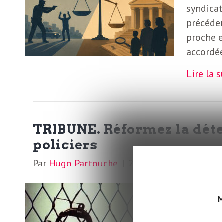
syndicat
S
L
précéden
’
proche e
a
a
accordée
b
Lire la 
M
o
n
i
n
TRIBUNE. Réformez la déte
e
d
policiers
r
Par
Hugo Partouche
|
28 août 2023
|
0
i
à
Après un
l
n
M
politiqu
a
interpel