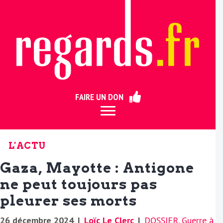
ermer
FAIRE UN DON
L'ACTU
Gaza, Mayotte : Antigone
ne peut toujours pas
pleurer ses morts
26 décembre 2024
|
Loïc Le Clerc
|
DOSSIER. Guerre à