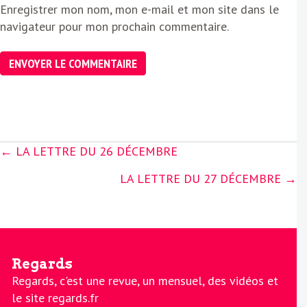
Enregistrer mon nom, mon e-mail et mon site dans le
navigateur pour mon prochain commentaire.
Posts
← LA LETTRE DU 26 DÉCEMBRE
navigation
LA LETTRE DU 27 DÉCEMBRE →
Regards
Regards, c'est une revue, un mensuel, des vidéos et
le site regards.fr