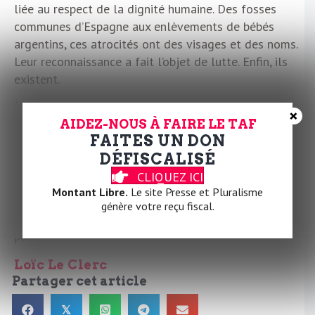
liée au respect de la dignité humaine. Des fosses
communes d’Espagne aux enlèvements de bébés
argentins, ces atrocités ont des visages et des noms.
Leur reconnaissance a fait l’objet de lutte. Enfin, ils
existent.
À Gaza comme à Mayotte, sur les routes de
×
AIDEZ-NOUS À FAIRE LE TAF
l’immigration, ces morts n’existent pas.
FAITES UN DON
Il importe absolument que ces disparus deviennent
DÉFISCALISÉ
des morts, qu’ils soient nommés et que les vivants
CLIQUEZ ICI
leur disent adieu.
Montant Libre.
Le site Presse et Pluralisme
génère votre reçu fiscal.
Sinon, comme Antigone nous ne pourrons trouver la
paix.
Loïc Le Clerc
Partager cet article
𝕏