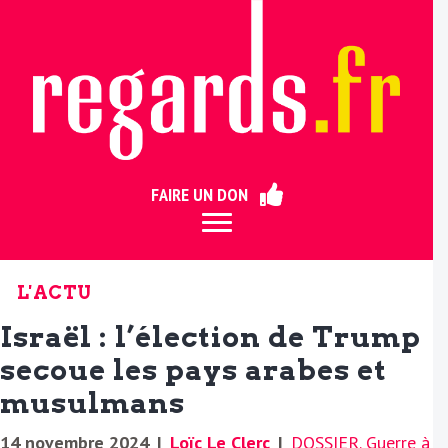
ermer
FAIRE UN DON
L'ACTU
Israël : l’élection de Trump
secoue les pays arabes et
musulmans
14 novembre 2024
|
Loïc Le Clerc
|
DOSSIER. Guerre à