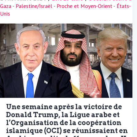
Gaza
-
Palestine/Israël
-
Proche et Moyen-Orient
-
États-
Unis
Une semaine après la victoire de
Donald Trump, la Ligue arabe et
l’Organisation de la coopération
islamique (OCI) se réunissaient en