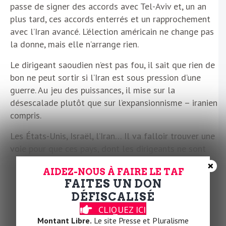
passe de signer des accords avec Tel-Aviv et, un an
plus tard, ces accords enterrés et un rapprochement
avec l’Iran avancé. L’élection américain ne change pas
la donne, mais elle n’arrange rien.
Le dirigeant saoudien n’est pas fou, il sait que rien de
bon ne peut sortir si l’Iran est sous pression d’une
guerre. Au jeu des puissances, il mise sur la
désescalade plutôt que sur l’expansionnisme – iranien
compris.
Les États-Unis, Israël, l’Iran… Il va falloir trouver une
voie pour que ces pays, dont les dirigeants ne sont
pas des enfants de chœur, baissent les armes. La
×
AIDEZ-NOUS À FAIRE LE TAF
Ligue arabe et l’OCI ont un rôle prépondérant à jouer,
FAITES UN DON
au-delà des grandes déclarations de principe. Pour
DÉFISCALISÉ
que les Palestiniens et les Libanais vivent au même
CLIQUEZ ICI
titre que les Israéliens.
Montant Libre.
Le site Presse et Pluralisme