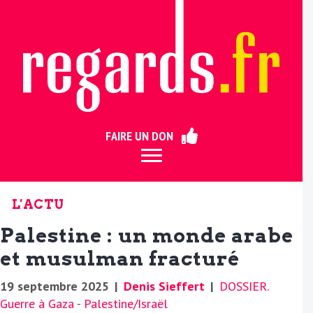
ermer
FAIRE UN DON
L'ACTU
Palestine : un monde arabe
et musulman fracturé
19 septembre 2025
|
Denis Sieffert
|
DOSSIER.
Guerre à Gaza
-
Palestine/Israël