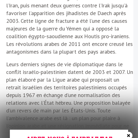
l’Iran, puis menant deux guerres contre l’Irak jusqu’à
favoriser l’apparition des jihadistes de Daech après
2003. Cette ligne de fracture a été l’une des causes
majeures de la guerre du Yémen qui a opposé la
coalition égypto-saoudienne aux Houtis pro-iraniens.
Les révolutions arabes de 2011 ont encore creusé les
antagonismes dans la plupart des pays arabes.
Leurs derniers signes de vie diplomatique dans le
conflit israélo-palestinien datent de 2003 et 2007. Un
plan élaboré par la Ligue arabe qui proposait un
retrait israélien des territoires palestiniens occupés
depuis 1967 en échange d’une normalisation des
relations avec l’État hébreu. Une proposition balayée
d’un revers de main par les États-Unis. Toute
l’ambivalence arabe est là : un plan pour plaire à
l’opinion arabe et une résignation immédiate pour ne
pas fâcher Washington. En 2020, Donald Trump, dont
×