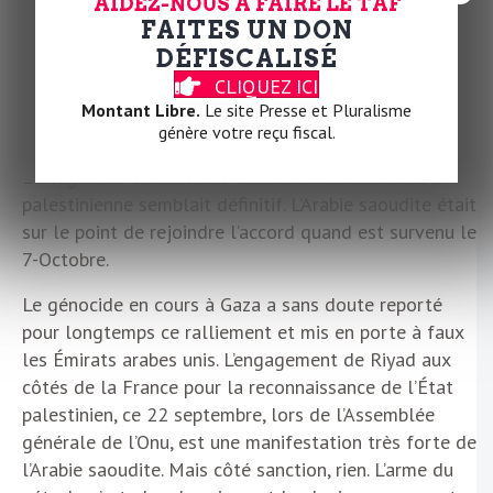
AIDEZ-NOUS À FAIRE LE TAF
c’était le premier mandat, a poussé son avantage en
FAITES UN DON
amenant les Émirats arabes unis, Bahrein, puis le
DÉFISCALISÉ
1
Maroc et le Soudan, à ratifier les accords d’Abraham
CLIQUEZ ICI
avec Israël. La même normalisation que les pays
Montant Libre.
Le site Presse et Pluralisme
arabes avaient proposée en 2002, mais sans la
génère votre reçu fiscal.
moindre condition au profit des Palestiniens.
L’allégeance était totale et l’abandon de la cause
palestinienne semblait définitif. L’Arabie saoudite était
sur le point de rejoindre l’accord quand est survenu le
7-Octobre.
Le génocide en cours à Gaza a sans doute reporté
pour longtemps ce ralliement et mis en porte à faux
les Émirats arabes unis. L’engagement de Riyad aux
côtés de la France pour la reconnaissance de l’État
palestinien, ce 22 septembre, lors de l’Assemblée
générale de l’Onu, est une manifestation très forte de
l’Arabie saoudite. Mais côté sanction, rien. L’arme du