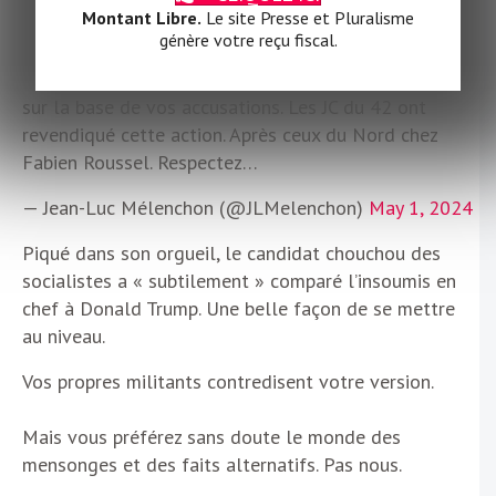
Montant Libre.
Le site Presse et Pluralisme
Raphaël Glucksmann, excusez-vous ! Vous avez accusé
génère votre reçu fiscal.
LFI de votre expulsion de la manif du 1er mai. Nous
avons récusé. Vous et vos chefs du PS ont continué
sur la base de vos accusations. Les JC du 42 ont
revendiqué cette action. Après ceux du Nord chez
Fabien Roussel. Respectez…
— Jean-Luc Mélenchon (@JLMelenchon)
May 1, 2024
Piqué dans son orgueil, le candidat chouchou des
socialistes a « subtilement » comparé l’insoumis en
chef à Donald Trump. Une belle façon de se mettre
au niveau.
Vos propres militants contredisent votre version.
Mais vous préférez sans doute le monde des
mensonges et des faits alternatifs. Pas nous.