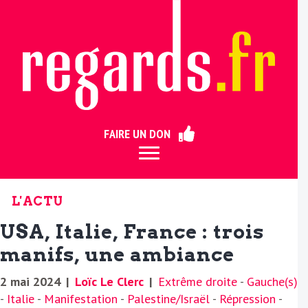
ermer
FAIRE UN DON
L'ACTU
USA, Italie, France : trois
manifs, une ambiance
2 mai 2024
|
Loïc Le Clerc
|
Extrême droite
-
Gauche(s)
-
Italie
-
Manifestation
-
Palestine/Israël
-
Répression
-