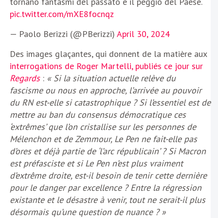
tornano fantasmi del passato e il peggio del Paese.
pic.twitter.com/mXE8focnqz
— Paolo Berizzi (@PBerizzi)
April 30, 2024
Des images glaçantes, qui donnent de la matière aux
interrogations de Roger Martelli, publiés ce jour sur
Regards
:
« Si la situation actuelle relève du
fascisme ou nous en approche, l’arrivée au pouvoir
du RN est-elle si catastrophique ? Si l’essentiel est de
mettre au ban du consensus démocratique ces
‘extrêmes’ que l’on cristallise sur les personnes de
Mélenchon et de Zemmour, Le Pen ne fait-elle pas
d’ores et déjà partie de ‘l’arc républicain’ ? Si Macron
est préfasciste et si Le Pen n’est plus vraiment
d’extrême droite, est-il besoin de tenir cette dernière
pour le danger par excellence ? Entre la régression
existante et le désastre à venir, tout ne serait-il plus
désormais qu’une question de nuance ? »