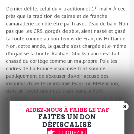
er
Dernier défilé, celui du « traditionnel 1
mai ». À ceci
près que la tradition de calme et de franche
camaraderie semble être parti avec l’eau du bain. Non
pas que les CRS, gorgés de zèle, aient nassé et gazé
la foule comme au bon temps de François Hollande.
Non, cette année, la gauche s’est chargée elle-même
d’organisé la honte. Raphaël Glucksmann s’est fait
chassé du cortège comme un malpropre. Puis les
cadres de La France insoumise l’ont sommé
publiquement de s’excuser d’avoir accusé des
insoumis d’une telle infamie. Jean-Luc Mélenchon,
dans un tweet que nous traduisons, a écrit :
« Raphaël, t’as pas dit pardon et en plus même que
×
t’as dit un mensonge. Tu dis que c’est nous qui t’avons
AIDEZ-NOUS À FAIRE LE TAF
fait mal mais c’est même pas vrai d’abord. Faut pas
FAITES UN DON
mentir, je vais le dire. En plus, c’est les autres qui t’ont
DÉFISCALISÉ
fait mal et c’est même pas nous. »
CLIQUEZ ICI