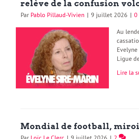
relève de la confusion vol
Par
Pablo Pillaud-Vivien
|
9 juillet 2026
|
Au lend
cassatio
Evelyne 
Ligue de
Lire la 
Mondial de football, mir
Par
Loïc Le Clerc
|
9 juillet 2026
|
2