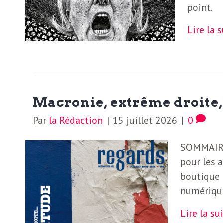
point.
S
L
Lire la 
’
a
a
b
M
o
Macronie, extrême droit
n
i
n
Par
la Rédaction
|
15 juillet 2026
|
0
e
d
SOMMAIRE
r
pour les 
i
à
boutique
numériqu
l
n
a
Lire la su