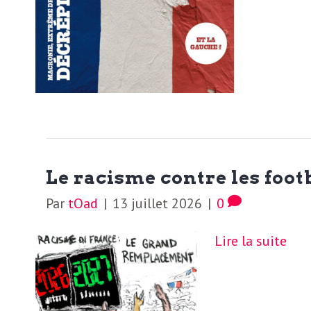
N
a
e
l
w
s
e
l
e
L
t
Le racisme contre les footb
t
e
Par
tOad
|
13 juillet 2026
|
0
e
r
D
Lire la suite
:
e
L
a