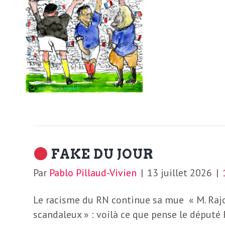
b
L
e
r
t
i
t
r
e
e
d
f
e
FAKE DU JOUR
R
F
Par
Pablo Pillaud-Vivien
|
13 juillet 2026
|
e
g
r
Le racisme du RN continue sa mue « M. Rajo
a
scandaleux » : voilà ce que pense le député