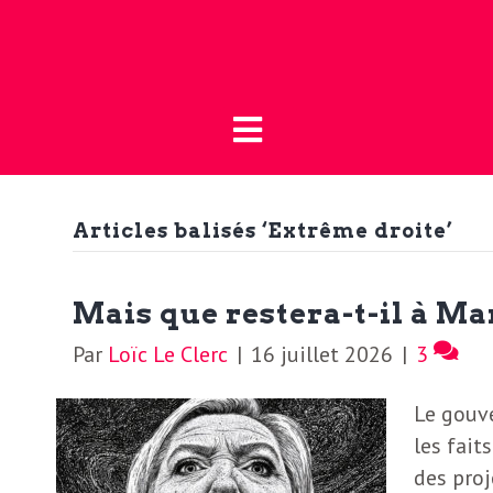
Fermer
L
L
a
’
B
o
Articles balisés ‘Extrême droite’
a
u
t
c
Mais que restera-t-il à Mar
i
Par
Loïc Le Clerc
|
16 juillet 2026
|
3
t
q
Le gouv
u
u
les fait
e
des proj