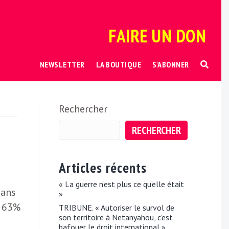
FAIRE UN DON
NEWSLETTER
LA BOUTIQUE
S’ABONNER
Rechercher
RECHERCHER
Articles récents
« La guerre n’est plus ce qu’elle était
dans
»
, 63%
TRIBUNE. « Autoriser le survol de
son territoire à Netanyahou, c’est
e
bafouer le droit international »