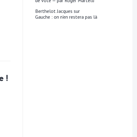
de vote — par Roger Martelli
Berthelot Jacques
sur
Gauche : on n’en restera pas là
e !