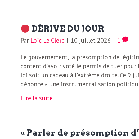
e
R
DÉRIVE DU JOUR
e
Par
Loïc Le Clerc
|
10 juillet 2026
|
1
g
Le gouvernement, la présomption de légitim
content d’avoir voté le permis de tuer pour 
a
loi soit un cadeau à l’extrême droite. Ce 9 
dénoncé « une instrumentalisation politiqu
r
Lire la suite
d
s
« Parler de présomption 