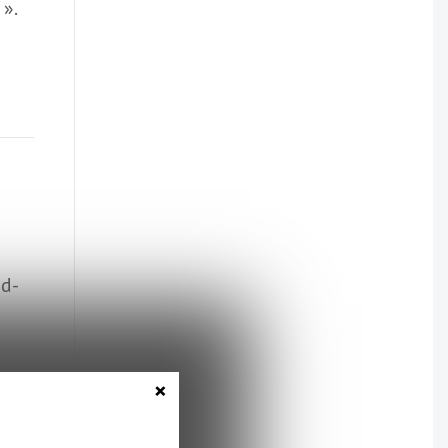
».
ud-
×