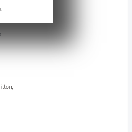
l.
e
illon,