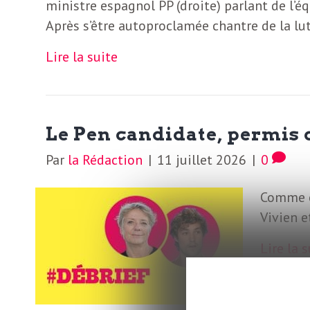
o
ministre espagnol PP (droite) parlant de l’
r
Après s’être autoproclamée chantre de la lu
d
m
Lire la suite
s
U
S
Le Pen candidate, permis 
Par
la Rédaction
|
11 juillet 2026
|
0
A
Comme c
Vivien e
L
Lire la 
a