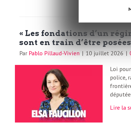
L
M
e
« Les fondations d’un régi
t
sont en train d’être posées
Par
Pablo Pillaud-Vivien
|
10 juillet 2026
|
t
Loi pour
r
police, 
frontièr
e
députée
d
Lire la 