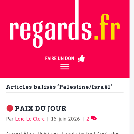
ermer
FAIRE UN DON
Articles balisés ‘Palestine/Israël’
PAIX DU JOUR
Par
Loïc Le Clerc
|
15 juin 2026
|
2
Accord États-Unis/Iran : Israël s’en fout Après des