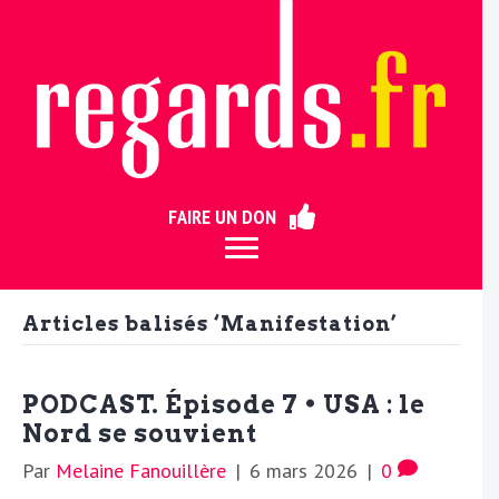
ermer
FAIRE UN DON
Articles balisés ‘Manifestation’
PODCAST. Épisode 7 • USA : le
Nord se souvient
Par
Melaine Fanouillère
|
6 mars 2026
|
0