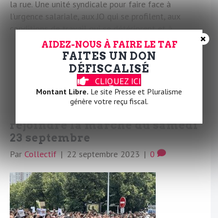
la rue. Une unité syndicale pour faire face à
l’urgence salariale, aux JO qui se profilent, aux
conditions de travail qui se détériorent et à
×
l’austérité promise par la Macronie.
AIDEZ-NOUS À FAIRE LE TAF
FAITES UN DON
Lire la suite
DÉFISCALISÉ
CLIQUEZ ICI
Montant Libre.
Le site Presse et Pluralisme
génère votre reçu fiscal.
Syndicalistes, nous appelons à
rejoindre la marche du samedi
23 septembre
Par
Collectif
|
22 septembre 2023
|
0