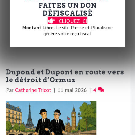
défiance envers la science et la force unilatérale
FAITES UN DON
pour seule relation. En face, la Chine se prévaut du
DÉFISCALISÉ
multilatéralisme, de l’écologie et du
CLIQUEZ ICI
développement. Deux visions ont rendez-vous.
Montant Libre.
Le site Presse et Pluralisme
génère votre reçu fiscal.
Lire la suite
Dupond et Dupont en route vers
le détroit d’Ormuz
Par
Catherine Tricot
|
11 mai 2026
|
4