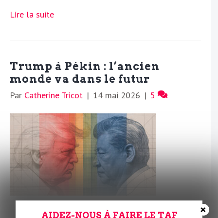
Lire la suite
Trump à Pékin : l’ancien
monde va dans le futur
Par
Catherine Tricot
|
14 mai 2026
|
5
×
Le trumpisme incarne la guerre pour le pétrole, la
AIDEZ-NOUS À FAIRE LE TAF