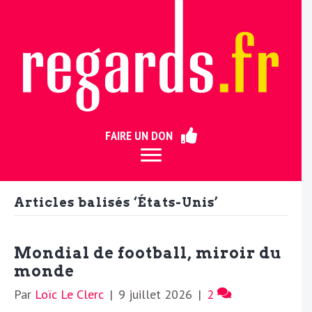
ermer
FAIRE UN DON
Articles balisés ‘États-Unis’
Mondial de football, miroir du
monde
Par
Loïc Le Clerc
|
9 juillet 2026
|
2