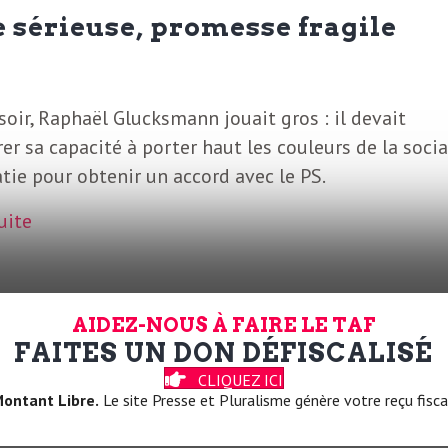
 sérieuse, promesse fragile
oir, Raphaël Glucksmann jouait gros : il devait
r sa capacité à porter haut les couleurs de la socia
ie pour obtenir un accord avec le PS.
suite
AIDEZ-NOUS À FAIRE LE TAF
FAITES UN DON DÉFISCALISÉ
CLIQUEZ ICI
ns la course ?
ontant Libre.
Le site Presse et Pluralisme génère votre reçu fisca