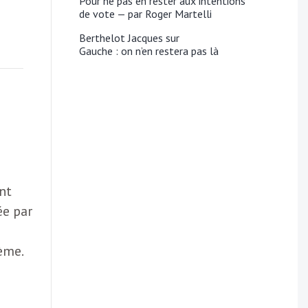
Pour ne pas en rester aux intentions
de vote — par Roger Martelli
Berthelot Jacques
sur
Gauche : on n’en restera pas là
nt
ée par
lème.