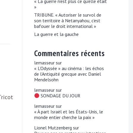
« La guerre n’est plus ce qu’elle était
»
TRIBUNE. « Autoriser le survol de
son territoire à Netanyahou, c’est
bafouer le droit international »
La guerre et la gauche
Commentaires récents
lemasseur
sur
« L’Odyssée » au cinéma : les échos
de l’Antiquité grecque avec Daniel
Mendelsohn
lemasseur
sur
SONDAGE DU JOUR
ricot
lemasseur
sur
« À part Israël et les États-Unis, le
monde entier cherche la paix »
Lionel Mutzenberg
sur