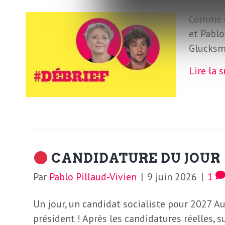
L
Comme c
e
et Pablo
Glucksm
t
Lire la 
t
r
e
CANDIDATURE DU JOUR
Par
Pablo Pillaud-Vivien
|
9 juin 2026
|
1
d
Un jour, un candidat socialiste pour 2027 Au 
président ! Après les candidatures réelles,