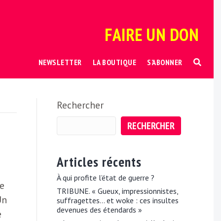
FAIRE UN DON
NEWSLETTER
LA BOUTIQUE
S’ABONNER
Rechercher
RECHERCHER
Articles récents
À qui profite l’état de guerre ?
le
TRIBUNE. « Gueux, impressionnistes,
Un
suffragettes… et woke : ces insultes
devenues des étendards »
e