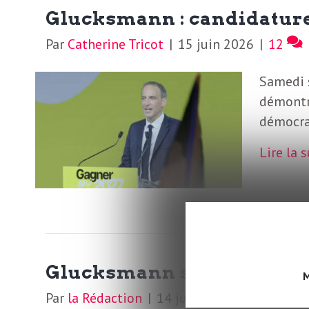
o
r
Glucksmann : candidature
d
Par
Catherine Tricot
|
15 juin 2026
|
12
m
s
Samedi s
U
démontre
démocrat
S
Lire la 
A
L
Glucksmann se remet-il da
a
M
Par
la Rédaction
|
14 juin 2026
|
1