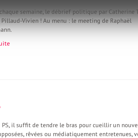
haque semaine, le débrief politique par Catherine T
 Pillaud-Vivien ! Au menu : le meeting de Raphaël
ann.
suite
PS, il suffit de tendre le bras pour cueillir un nouv
 supposées, rêvées ou médiatiquement entretenues, v