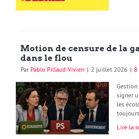
N
a
e
l
w
s
e
l
Motion de censure de la ga
dans le flou
e
L
Par
Pablo Pillaud-Vivien
|
2 juillet 2026
|
t
t
e
Gestion 
e
signer 
r
les écol
D
toujours
:
e
L
Lire la 
a