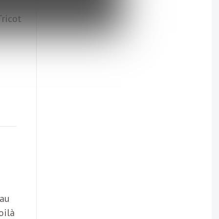
ricot
eau
oilà