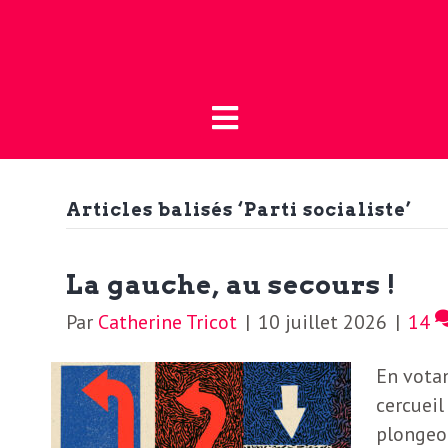
Fermer
L
L
a
’
B
o
Articles balisés ‘Parti socialiste’
a
u
t
c
La gauche, au secours !
i
Par
Catherine Tricot
|
10 juillet 2026
|
14
t
q
En votan
u
u
cercueil
e
plongeon