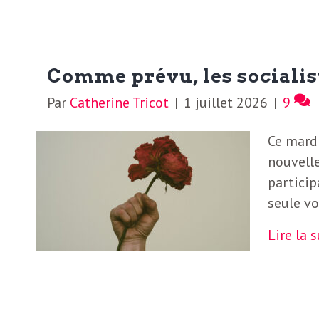
b
L
e
r
t
Comme prévu, les socialist
i
t
Par
Catherine Tricot
|
1 juillet 2026
|
9
r
e
Ce mardi
e
nouvelle
d
f
particip
e
seule v
R
Lire la 
F
e
g
r
a