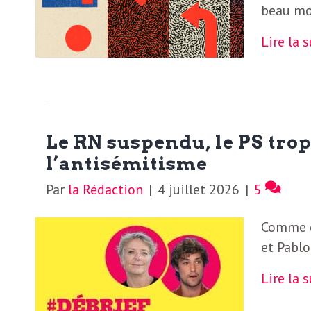
beau mon
S
L
Lire la 
’
a
a
b
M
o
Le RN suspendu, le PS trop
n
i
l’antisémitisme
n
Par
la Rédaction
|
4 juillet 2026
|
5
e
d
r
Comme c
i
à
et Pablo
l
n
Lire la 
a