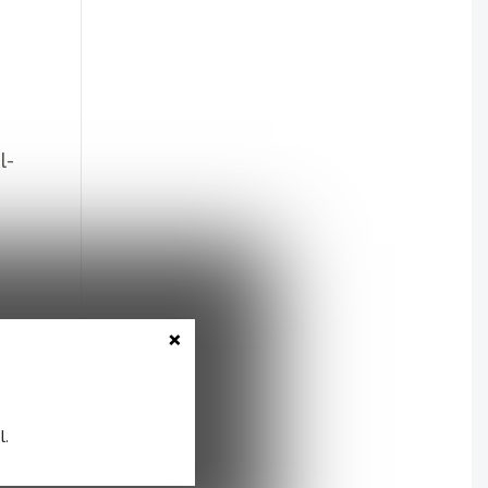
l-
×
l.