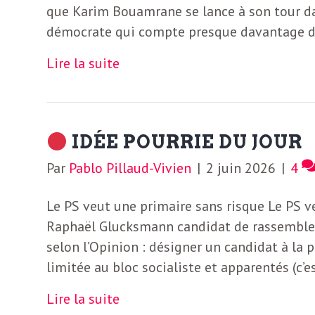
e
que Karim Bouamrane se lance à son tour dan
R
démocrate qui compte presque davantage 
Lire la suite
e
g
IDÉE POURRIE DU JOUR
a
Par
Pablo Pillaud-Vivien
|
2 juin 2026
|
4
r
Le PS veut une primaire sans risque Le PS v
Raphaël Glucksmann candidat de rassemblem
d
selon l’Opinion : désigner un candidat à la 
limitée au bloc socialiste et apparentés (c’e
s
Lire la suite