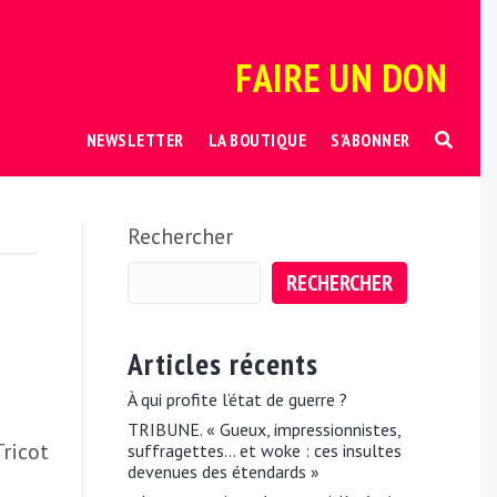
FAIRE UN DON
NEWSLETTER
LA BOUTIQUE
S’ABONNER
Rechercher
RECHERCHER
Articles récents
À qui profite l’état de guerre ?
TRIBUNE. « Gueux, impressionnistes,
ricot
suffragettes… et woke : ces insultes
devenues des étendards »