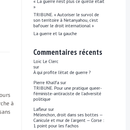
« La guerre n’est plus ce qu’elle était
»
TRIBUNE. « Autoriser le survol de
son territoire à Netanyahou, c’est
bafouer le droit international »
La guerre et la gauche
Commentaires récents
Loïc Le Clerc
sur
À qui profite l’état de guerre ?
Pierre Khalfa
sur
TRIBUNE. Pour une pratique queer-
féministe-antiraciste de l’adversité
cours
politique
rche à
Lafleur
sur
 sans
Mélenchon, droit dans ses bottes —
Canicule et mur de l’argent — Corse :
1 point pour les fachos