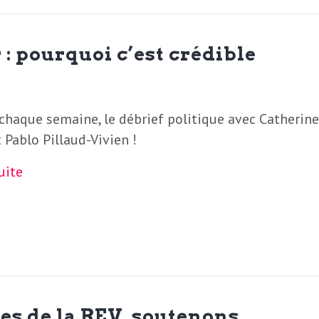
: pourquoi c’est crédible
haque semaine, le débrief politique avec Catherin
t Pablo Pillaud-Vivien !
suite
es de la REV, soutenons