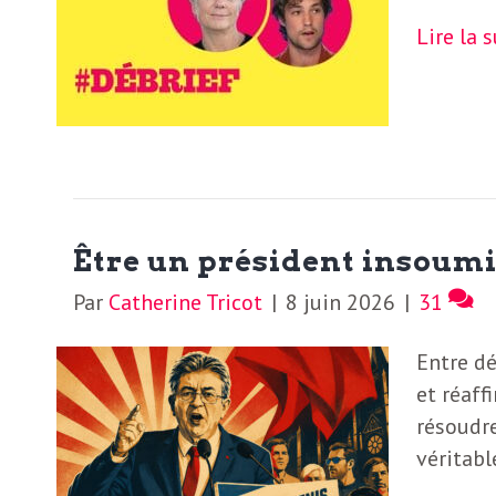
S
Lire la 
L
’
a
a
b
M
o
n
i
Être un président insoumi
n
Par
Catherine Tricot
|
8 juin 2026
|
31
e
d
r
Entre dé
i
à
et réaff
l
résoudre
n
véritabl
a