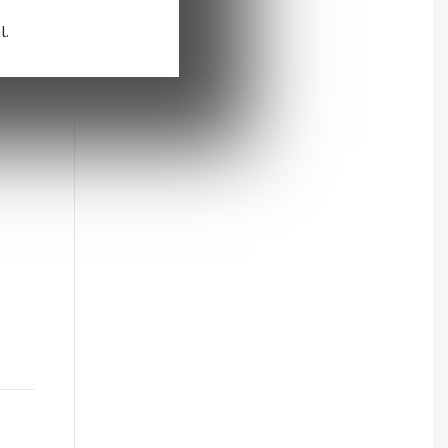
l.
 dans