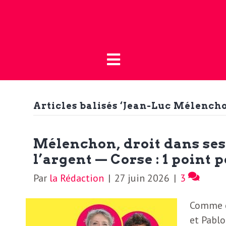
Fermer
L
L
a
’
B
o
Articles balisés ‘Jean-Luc Mélench
a
u
t
c
Mélenchon, droit dans ses
i
l’argent — Corse : 1 point 
t
q
Par
la Rédaction
|
27 juin 2026
|
3
u
u
Comme c
e
et Pablo