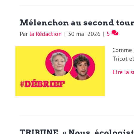
b
L
e
r
Mélenchon au second tour 
t
Par
la Rédaction
|
30 mai 2026
|
5
i
t
Comme c
r
e
Tricot e
e
Lire la 
d
f
e
R
F
e
g
r
a
TRIBUNE. « Nous, écologist