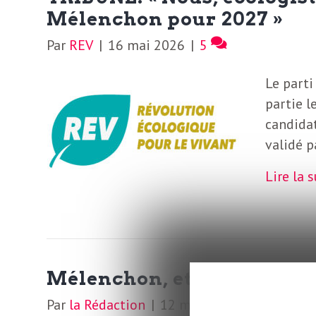
o
r
Mélenchon pour 2027 »
d
Par
REV
|
16 mai 2026
|
5
m
s
Le parti
U
partie l
candidat
S
validé p
A
Lire la 
L
Mélenchon, et cætera
a
Par
la Rédaction
|
12 mai 2026
|
0