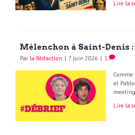
N
Lire la 
a
e
l
w
s
e
l
Mélenchon à Saint-Denis :
e
Par
la Rédaction
|
7 juin 2026
|
1
L
t
Comme c
t
et Pablo
e
e
meeting
r
D
Lire la 
:
e
L
a