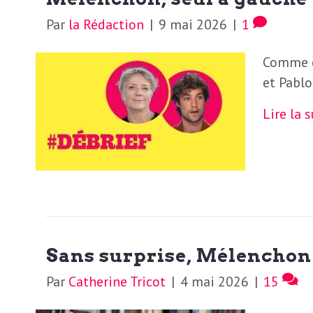
e
Par
la Rédaction
|
9 mai 2026
|
1
R
Comme c
e
et Pablo
g
Lire la 
a
r
d
Sans surprise, Mélenchon
s
Par
Catherine Tricot
|
4 mai 2026
|
15