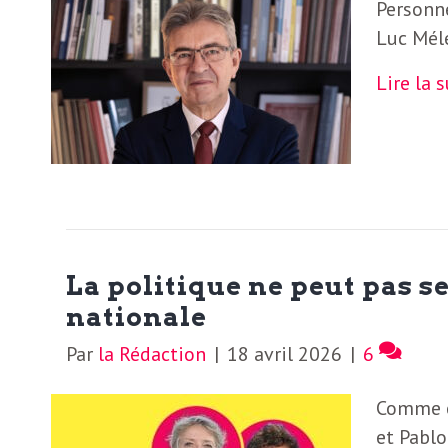
Personne
Luc Méle
Lire la 
La politique ne peut pas 
nationale
Par
la Rédaction
|
18 avril 2026
|
6
Comme c
et Pablo