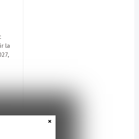
t
r la
027,
×