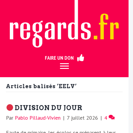
ermer
FAIRE UN DON
Articles balisés ‘EELV’
DIVISION DU JOUR
Par
Pablo Pillaud-Vivien
|
7 juillet 2026
|
4
Faute de primaire, les écolos se préparent à leur