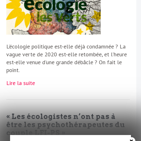
L’écologie politique est-elle déjà condamnée ? La
vague verte de 2020 est-elle retombée, et l’heure
est-elle venue d’une grande débâcle ? On fait le
point.
Lire la suite
« Les écologistes n’ont pas à
être les psychothérapeutes du
couple LFI-PS »
×