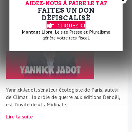
Par
Pablo Pillaud-Vivien
|
10 décembre 2025
|
0
AIDEZ-NOUS À FAIRE LE TAF
FAITES UN DON
DÉFISCALISÉ
CLIQUEZ ICI
Montant Libre.
Le site Presse et Pluralisme
génère votre reçu fiscal.
Yannick Jadot, sénateur écologiste de Paris, auteur
de Climat : la drôle de guerre aux éditions Denoël,
est l’invité de #LaMidinale.
Lire la suite