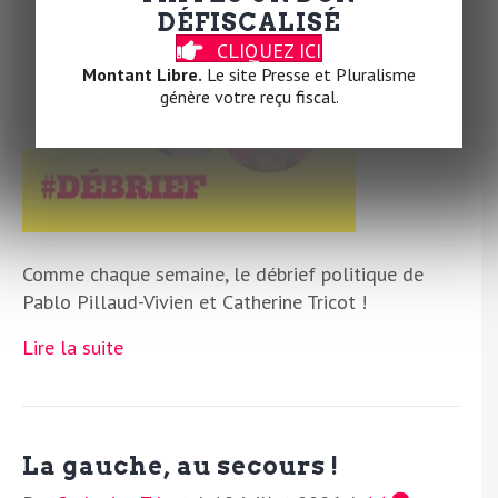
Par
la Rédaction
|
11 juillet 2026
|
0
DÉFISCALISÉ
CLIQUEZ ICI
Montant Libre.
Le site Presse et Pluralisme
génère votre reçu fiscal.
Comme chaque semaine, le débrief politique de
Pablo Pillaud-Vivien et Catherine Tricot !
Lire la suite
La gauche, au secours !