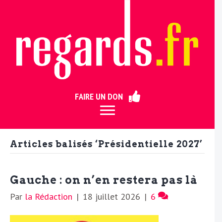
ermer
FAIRE UN DON
Articles balisés ‘Présidentielle 2027’
Gauche : on n’en restera pas là
Par
la Rédaction
|
18 juillet 2026
|
6