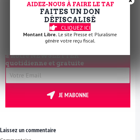
×
AIDEZ-NOUS À FAIRE LE TAF
FAITES UN DON
la Rédaction
Partager cet article
DÉFISCALISÉ
CLIQUEZ ICI
𝕏
Montant Libre.
Le site Presse et Pluralisme
génère votre reçu fiscal.
Abonnez-vous
à notre
NEWSLETTER
quotidienne et gratuite
V
o
t
r
JE M'ABONNE
e
E
m
a
Laissez un commentaire
i