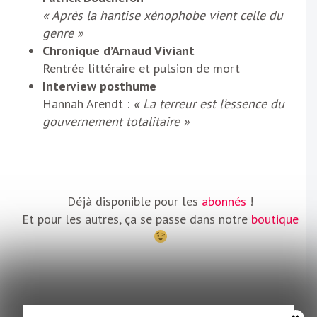
« Après la hantise xénophobe vient celle du
genre »
Chronique d’Arnaud Viviant
Rentrée littéraire et pulsion de mort
Interview posthume
Hannah Arendt :
« La terreur est l’essence du
gouvernement totalitaire »
Déjà disponible pour les
abonnés
!
Et pour les autres, ça se passe dans notre
bou
t
ique
HORS SÉRIE – OCTOBRE 25 – 25 € (ou 10 € en version numérique)