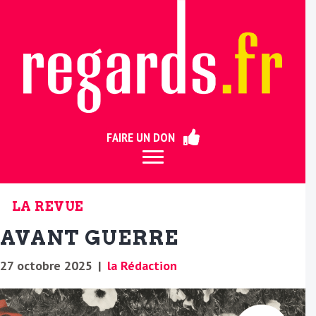
ermer
FAIRE UN DON
LA REVUE
AVANT GUERRE
27 octobre 2025
|
la Rédaction