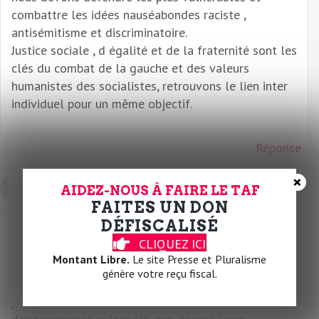
combattre les idées nauséabondes raciste ,
antisémitisme et discriminatoire.
Justice sociale , d égalité et de la fraternité sont les
clés du combat de la gauche et des valeurs
humanistes des socialistes, retrouvons le lien inter
individuel pour un même objectif.
Réponse
×
le 20 mai 2026 à 09:47
Lionel Mutzenberg
AIDEZ-NOUS À FAIRE LE TAF
FAITES UN DON
DÉFISCALISÉ
Très beau discours, un vrai discours de socialiste, le
CLIQUEZ ICI
problème c’est quand il faut passer aux actes; le PS
Montant Libre.
Le site Presse et Pluralisme
a aujourd’hui une longue histoire récente, depuis
génère votre reçu fiscal.
1981, et les beaux discours se sont toujours traduit
par autant d’oublie des belles promesses,