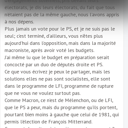
d’engagements solennels, pris devant leurs
électorats, je dis leurs électorats, du fait que tous
n’étaient pas de la même gauche, nous l’avons appris
à nos dépens.
Plus jamais un vote pour le PS, et je ne suis pas le
seul; c’est terminé, d’ailleurs, vous n’êtes plus
aujourd’hui dans l’opposition, mais dans la majorité
macroniste, après avoir voté les budgets.
J’ai même lu que le budget en préparation serait
concocté par un duo de députés droite et PS.
Ce que vous écrivez je peux le partager, mais les
solutions elles ne pas sont socialistes, elle sont
dans le programme de LFI, programme de rupture
que ne vous ne voulez surtout pas.
Comme Macron, ce n’est de Mélenchon, ou de LFI,
que le PS a peur, mais du programme qu’ils portent,
pourtant bien moins à gauche que celui de 1981, qui
permis l’élection de François Mitterrand.