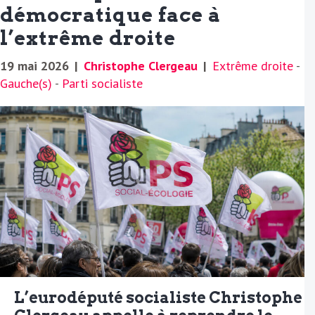
démocratique face à
l’extrême droite
19 mai 2026
|
Christophe Clergeau
|
Extrême droite
-
Gauche(s)
-
Parti socialiste
L’eurodéputé socialiste Christophe