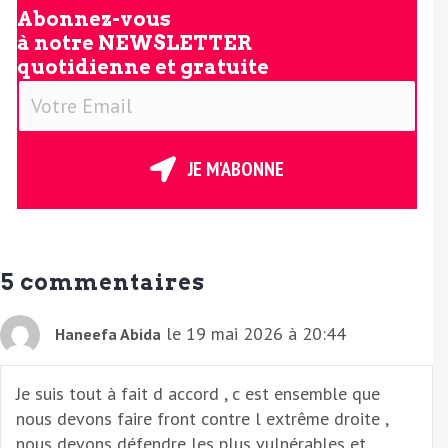
Abonnez-vous
à notre
NEWSLETTER
quotidienne et gratuite
V
o
t
r
JE M'ABONNE
e
E
m
a
5 commentaires
i
l
le 19 mai 2026 à 20:44
Haneefa Abida
Je suis tout à fait d accord , c est ensemble que
nous devons faire front contre l extrême droite ,
nous devons défendre les plus vulnérables et