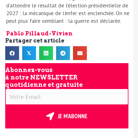
d’attendre le résultat de l’élection présidentielle de
2027 : la mécanique de l’enfer est enclenchée. On ne
peut plus faire semblant : la guerre est déclarée.
Pablo Pillaud-Vivien
Partager cet article
𝕏
Abonnez-vous
à notre
NEWSLETTER
quotidienne et gratuite
V
o
t
r
JE M'ABONNE
e
E