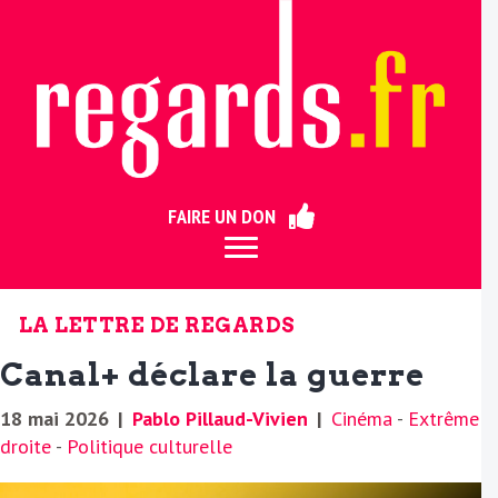
ermer
FAIRE UN DON
LA LETTRE DE REGARDS
Canal+ déclare la guerre
18 mai 2026
|
Pablo Pillaud-Vivien
|
Cinéma
-
Extrême
droite
-
Politique culturelle