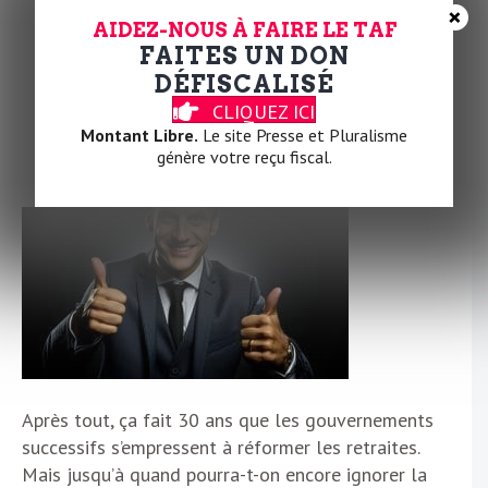
×
AIDEZ-NOUS À FAIRE LE TAF
FAITES UN DON
Êtes-vous prêt pour une autre
DÉFISCALISÉ
réforme des retraites d’ici 5
CLIQUEZ ICI
ans ?
Montant Libre.
Le site Presse et Pluralisme
Par
Éric Le Bourg
|
28 septembre 2023
|
1
génère votre reçu fiscal.
Après tout, ça fait 30 ans que les gouvernements
successifs s’empressent à réformer les retraites.
Mais jusqu’à quand pourra-t-on encore ignorer la