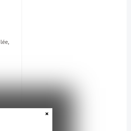
lée,
×