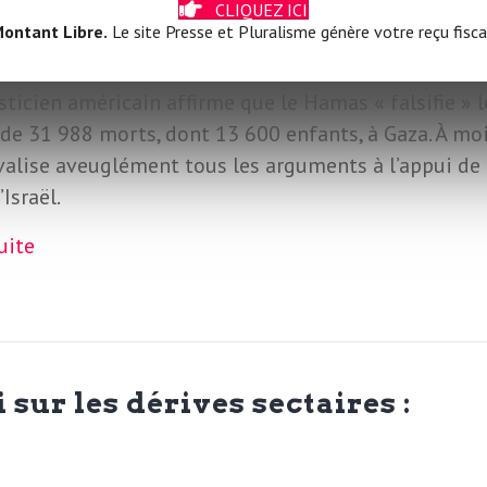
CLIQUEZ ICI
ontant Libre.
Le site Presse et Pluralisme génère votre reçu fisca
sticien américain affirme que le Hamas « falsifie » l
de 31 988 morts, dont 13 600 enfants, à Gaza. À mo
avalise aveuglément tous les arguments à l’appui de 
’Israël.
suite
 sur les dérives sectaires :