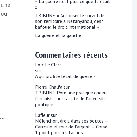
« La guerre n’est plus ce qu’elle était
 une
»
 ou
TRIBUNE. « Autoriser le survol de
son territoire à Netanyahou, c’est
bafouer le droit international »
La guerre et la gauche
Commentaires récents
Loïc Le Clerc
sur
À qui profite l’état de guerre ?
Pierre Khalfa
sur
TRIBUNE. Pour une pratique queer-
féministe-antiraciste de l’adversité
politique
Lafleur
sur
eur
Mélenchon, droit dans ses bottes —
Canicule et mur de l’argent — Corse :
1 point pour les fachos