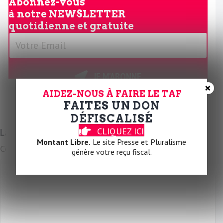
Abonnez-vous
à notre
NEWSLETTER
quotidienne et gratuite
V
o
t
r
JE M'ABONNE
×
e
AIDEZ-NOUS À FAIRE LE TAF
E
FAITES UN DON
m
DÉFISCALISÉ
a
CLIQUEZ ICI
Laissez un commentaire
i
Montant Libre.
Le site Presse et Pluralisme
Commentaire
l
génère votre reçu fiscal.