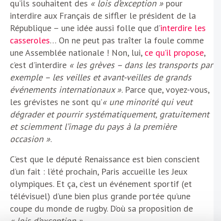
qu’ils souhaitent des
« lois d’exception »
pour
interdire aux Français de siffler le président de la
République – une idée aussi folle que d’
interdire les
casseroles
… On ne peut pas traîter la foule comme
une Assemblée nationale ! Non, lui,
ce qu’il propose
,
c’est d’interdire
« les grèves – dans les transports par
exemple – les veilles et avant-veilles de grands
événements internationaux »
. Parce que, voyez-vous,
les grévistes ne sont qu’
« une minorité qui veut
dégrader et pourrir systématiquement, gratuitement
et sciemment l’image du pays à la première
occasion »
.
C’est que le député Renaissance est bien conscient
d’un fait : l’été prochain, Paris accueille les Jeux
olympiques. Et ça, c’est un événement sportif (et
télévisuel) d’une bien plus grande portée qu’une
coupe du monde de rugby. D’où sa proposition de
« lois d’exception »
.