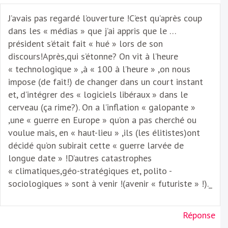
J’avais pas regardé l’ouverture !C’est qu’après coup
dans les « médias » que j’ai appris que le …
président s’était fait « hué » lors de son
discours!Après,qui s’étonne? On vit à l’heure
« technologique » ,à « 100 à l’heure » ,on nous
impose (de fait!) de changer dans un court instant
et, d’intégrer des « logiciels libéraux » dans le
cerveau (ça rime?). On a l’inflation « galopante »
,une « guerre en Europe » qu’on a pas cherché ou
voulue mais, en « haut-lieu » ,ils (les élitistes)ont
décidé qu’on subirait cette « guerre larvée de
longue date » !D’autres catastrophes
« climatiques,géo-stratégiques et, polito -
sociologiques » sont à venir !(avenir « futuriste » !)._
Réponse