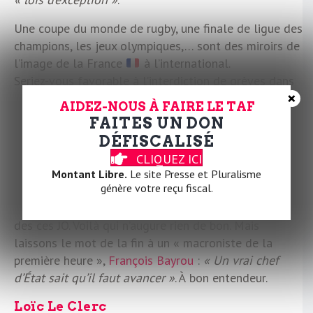
Une coupe du monde de rugby, une finale de ligue des
champions, les jeux olympiques,… sont des miroirs de
l’image de la France
à l’international.
Seriez-vous favorable à l’interdiction de grèves dans
×
les transports les veilles et jour J de ces grands
AIDEZ-NOUS À FAIRE LE TAF
moments internationaux?
FAITES UN DON
DÉFISCALISÉ
— KARL OLIVE Député (@KARLOLIVE)
September 11,
CLIQUEZ ICI
2023
Montant Libre.
Le site Presse et Pluralisme
génère votre reçu fiscal.
Une nouvelle idée qui vient s’ajouter à
l’arsenal
sécuritaire que nous prépare le gouvernement
en vue
des ces JO. Voilà qui n’augure rien de bon. Mais
laissons le mot de la fin à un « macroniste de la
première heure »,
François Bayrou
:
« Un vrai chef
d’État sait qu’il faut avancer »
. À bon entendeur.
Loïc Le Clerc