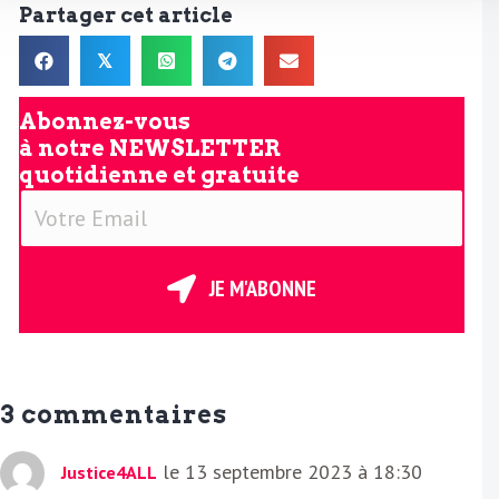
Partager cet article
𝕏
Abonnez-vous
à notre
NEWSLETTER
quotidienne et gratuite
V
o
t
r
JE M'ABONNE
e
E
m
a
3 commentaires
i
l
le 13 septembre 2023 à 18:30
Justice4ALL