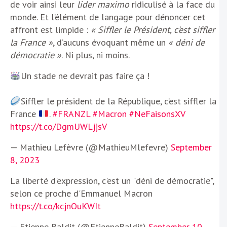
de voir ainsi leur
lider maximo
ridiculisé à la face du
monde. Et l’élément de langage pour dénoncer cet
affront est limpide :
« Siffler le Président, c’est siffler
la France »
, d’aucuns évoquant même un
« déni de
démocratie »
. Ni plus, ni moins.
Un stade ne devrait pas faire ça !
Siffler le président de la République, c’est siffler la
France
.
#FRANZL
#Macron
#NeFaisonsXV
https://t.co/DgmUWLjjsV
— Mathieu Lefèvre (@MathieuMlefevre)
September
8, 2023
La liberté d'expression, c'est un "déni de démocratie",
selon ce proche d'Emmanuel Macron
https://t.co/kcjnOuKWIt
— Etienne Baldit (@EtienneBaldit)
September 10,