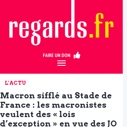
ermer
FAIRE UN DON
L'ACTU
Macron sifflé au Stade de
France : les macronistes
veulent des « lois
d’exception » en vue des JO