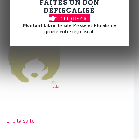
FAITES UN DON
Par
tOad
|
12 mars 2024
|
0
DÉFISCALISÉ
CLIQUEZ ICI
Montant Libre.
Le site Presse et Pluralisme
génère votre reçu fiscal.
Lire la suite